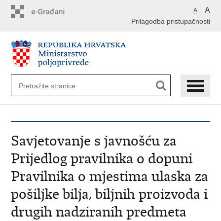
Preskoči
A
A
na
Prilagodba pristupačnosti
glavni
sadržaj
Savjetovanje s javnošću za
Prijedlog pravilnika o dopuni
Pravilnika o mjestima ulaska za
pošiljke bilja, biljnih proizvoda i
drugih nadziranih predmeta