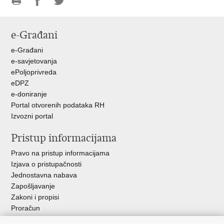
Ispiši
Podijeli
Podijeli
stranicu
na
na
e-Građani
Facebooku
Twitteru
e-Građani
e-savjetovanja
ePoljoprivreda
eDPZ
e-doniranje
Portal otvorenih podataka RH
Izvozni portal
Pristup informacijama
Pravo na pristup informacijama
Izjava o pristupačnosti
Jednostavna nabava
Zapošljavanje
Zakoni i propisi
Proračun
Javni natječaji za zakup poljoprivrednog zemljišta u vlasništvu