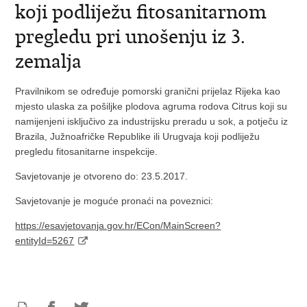
koji podliježu fitosanitarnom
pregledu pri unošenju iz 3.
zemalja
Pravilnikom se određuje pomorski granični prijelaz Rijeka kao
mjesto ulaska za pošiljke plodova agruma rodova Citrus koji su
namijenjeni isključivo za industrijsku preradu u sok, a potječu iz
Brazila, Južnoafričke Republike ili Urugvaja koji podliježu
pregledu fitosanitarne inspekcije.
Savjetovanje je otvoreno do: 23.5.2017.
Savjetovanje je moguće pronaći na poveznici:
https://esavjetovanja.gov.hr/ECon/MainScreen?
entityId=5267