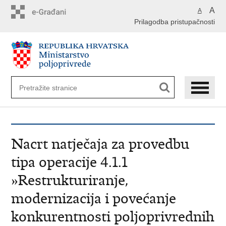
Preskoči
A
A
na
Prilagodba pristupačnosti
glavni
sadržaj
Nacrt natječaja za provedbu
tipa operacije 4.1.1
»Restrukturiranje,
modernizacija i povećanje
konkurentnosti poljoprivrednih