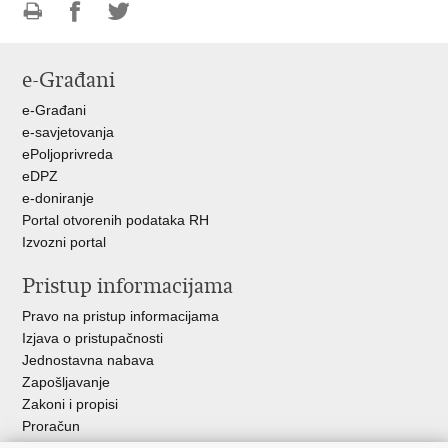
Ispiši
Podijeli
Podijeli
stranicu
na
na
e-Građani
Facebooku
Twitteru
e-Građani
e-savjetovanja
ePoljoprivreda
eDPZ
e-doniranje
Portal otvorenih podataka RH
Izvozni portal
Pristup informacijama
Pravo na pristup informacijama
Izjava o pristupačnosti
Jednostavna nabava
Zapošljavanje
Zakoni i propisi
Proračun