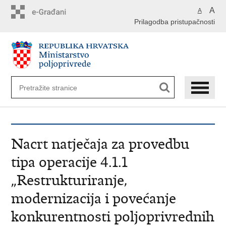
Preskoči
A
A
na
Prilagodba pristupačnosti
glavni
sadržaj
Nacrt natječaja za provedbu
tipa operacije 4.1.1
„Restrukturiranje,
modernizacija i povećanje
konkurentnosti poljoprivrednih