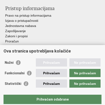
Pristup informacijama
Pravo na pristup informacijama
Izjava o pristupačnosti
Jednostavna nabava
Zapošljavanje
Zakoni i propisi
Proračun
Javni natječaji za zakup poljoprivrednog zemljišta u vlasništvu
Ova stranica upotrebljava kolačiće
RH
Važne poveznice
Nužni
Prihvaćam
Ne prihvaćam
Vlada RH
Funkcionalni
Prihvaćam
Ne prihvaćam
Hrvatska agencija za poljoprivredu i hranu
Agencija za plaćanja u poljoprivredi, ribarstvu i ruralnom
Statistički
Prihvaćam
Ne prihvaćam
razvoju
Državna ergela Đakovo i Lipik
Hrvatske šume
Prihvaćam odabrane
Pučka pravobraniteljica