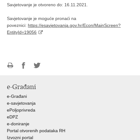
Savjetovanje je otvoreno do: 16.11.2021.
Savjetovanje je moguće pronaći na
poveznici:
https://esavjetovanja.gov.hr/Econ/MainScreen?
EntityId=19056
Ispiši
Podijeli
Podijeli
stranicu
na
na
e-Građani
Facebooku
Twitteru
e-Građani
e-savjetovanja
ePoljoprivreda
eDPZ
e-doniranje
Portal otvorenih podataka RH
Izvozni portal