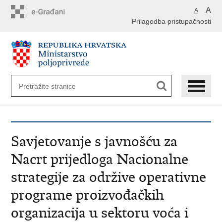
Preskoči
A
A
na
Prilagodba pristupačnosti
glavni
sadržaj
Savjetovanje s javnošću za
Nacrt prijedloga Nacionalne
strategije za održive operativne
programe proizvođačkih
organizacija u sektoru voća i