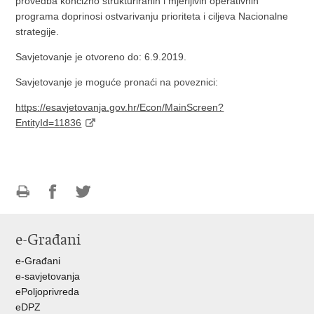
provedba koncizno strukturiranih i mjerljivih operativnih
programa doprinosi ostvarivanju prioriteta i ciljeva Nacionalne
strategije.
Savjetovanje je otvoreno do: 6.9.2019.
Savjetovanje je moguće pronaći na poveznici:
https://esavjetovanja.gov.hr/Econ/MainScreen?
EntityId=11836
Ispiši
Podijeli
Podijeli
stranicu
na
na
e-Građani
Facebooku
Twitteru
e-Građani
e-savjetovanja
ePoljoprivreda
eDPZ