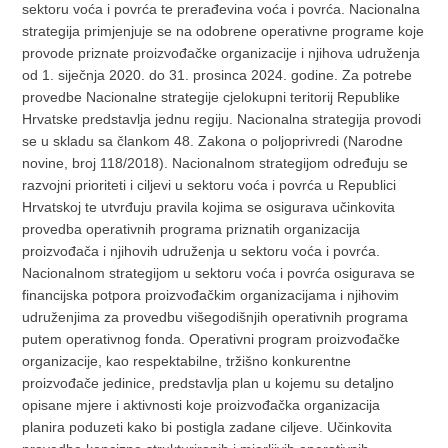
sektoru voća i povrća te prerađevina voća i povrća. Nacionalna
strategija primjenjuje se na odobrene operativne programe koje
provode priznate proizvođačke organizacije i njihova udruženja
od 1. siječnja 2020. do 31. prosinca 2024. godine. Za potrebe
provedbe Nacionalne strategije cjelokupni teritorij Republike
Hrvatske predstavlja jednu regiju. Nacionalna strategija provodi
se u skladu sa člankom 48. Zakona o poljoprivredi (Narodne
novine, broj 118/2018). Nacionalnom strategijom određuju se
razvojni prioriteti i ciljevi u sektoru voća i povrća u Republici
Hrvatskoj te utvrđuju pravila kojima se osigurava učinkovita
provedba operativnih programa priznatih organizacija
proizvođača i njihovih udruženja u sektoru voća i povrća.
Nacionalnom strategijom u sektoru voća i povrća osigurava se
financijska potpora proizvođačkim organizacijama i njihovim
udruženjima za provedbu višegodišnjih operativnih programa
putem operativnog fonda. Operativni program proizvođačke
organizacije, kao respektabilne, tržišno konkurentne
proizvođače jedinice, predstavlja plan u kojemu su detaljno
opisane mjere i aktivnosti koje proizvođačka organizacija
planira poduzeti kako bi postigla zadane ciljeve. Učinkovita