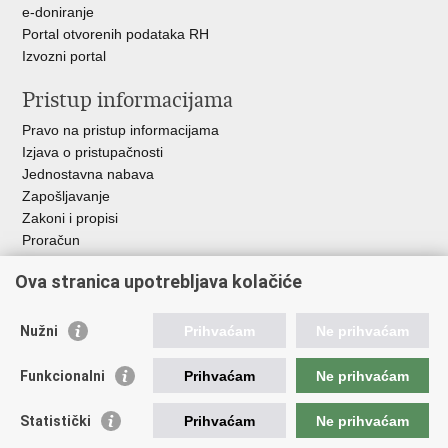
e-doniranje
Portal otvorenih podataka RH
Izvozni portal
Pristup informacijama
Pravo na pristup informacijama
Izjava o pristupačnosti
Jednostavna nabava
Zapošljavanje
Zakoni i propisi
Proračun
Javni natječaji za zakup poljoprivrednog zemljišta u vlasništvu
Ova stranica upotrebljava kolačiće
RH
Važne poveznice
Nužni
Prihvaćam
Ne prihvaćam
Vlada RH
Funkcionalni
Prihvaćam
Ne prihvaćam
Hrvatska agencija za poljoprivredu i hranu
Agencija za plaćanja u poljoprivredi, ribarstvu i ruralnom
Statistički
Prihvaćam
Ne prihvaćam
razvoju
Državna ergela Đakovo i Lipik