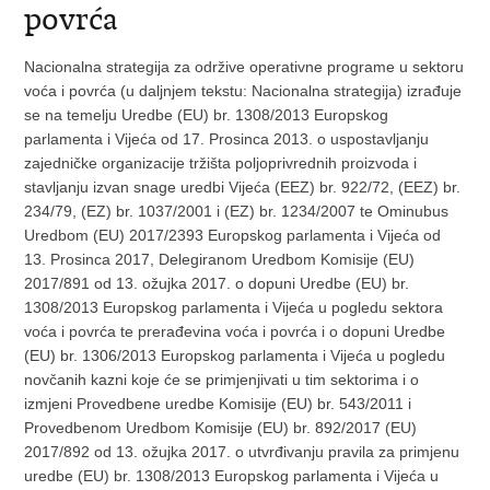
povrća
Nacionalna strategija za održive operativne programe u sektoru
voća i povrća (u daljnjem tekstu: Nacionalna strategija) izrađuje
se na temelju Uredbe (EU) br. 1308/2013 Europskog
parlamenta i Vijeća od 17. Prosinca 2013. o uspostavljanju
zajedničke organizacije tržišta poljoprivrednih proizvoda i
stavljanju izvan snage uredbi Vijeća (EEZ) br. 922/72, (EEZ) br.
234/79, (EZ) br. 1037/2001 i (EZ) br. 1234/2007 te Ominubus
Uredbom (EU) 2017/2393 Europskog parlamenta i Vijeća od
13. Prosinca 2017, Delegiranom Uredbom Komisije (EU)
2017/891 оd 13. ožujka 2017. o dopuni Uredbe (EU) br.
1308/2013 Europskog parlamenta i Vijeća u pogledu sektora
voća i povrća te prerađevina voća i povrća i o dopuni Uredbe
(EU) br. 1306/2013 Europskog parlamenta i Vijeća u pogledu
novčanih kazni koje će se primjenjivati u tim sektorima i o
izmjeni Provedbene uredbe Komisije (EU) br. 543/2011 i
Provedbenom Uredbom Komisije (EU) br. 892/2017 (EU)
2017/892 оd 13. ožujka 2017. o utvrđivanju pravila za primjenu
uredbe (EU) br. 1308/2013 Europskog parlamenta i Vijeća u