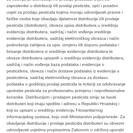
zaposlenike u distribuciji i/ili prodaji pesticida, opći i posebni
uvjeti za prodaju pesticida kojima moraju udovoljavati pravne i
fizičke osobe koje obavljaju djelatnost distribucije i/ili prodaje
pesticida (distributeri), obveza upisa distributera u središnju
evidenciju distributera, sadržaj i način vođenja središnje
evidencije distributera, sadržaj elektroničkog obrasca i način
podnošenja zahtjeva za upis, izmjenu i/ili dopunu podataka i
brisanje distributera iz središnje evidencije distributera te
obveze distributera upisanih u središnju evidenciju distributera,
sadržaj i način vođenja baza podataka i evidencija o
pesticidima, obveza i način dostave podataka iz evidencija o
pesticidima, sadržaj elektroničkog obrasca za dostavu
podataka o godišnjoj prodaji pesticida te kriteriji za odobravanje
upotrebe pesticida za profesionalnu primjenu i neprofesionalne
korisnike. Distribucijom i prodajom pesticida smiju se baviti
distributeri koji imaju sjedište i adresu u Republici Hrvatskoj i
koji su upisani u središnju evidenciju Fitosanitarnog
informacijskog sustava, koju vodi Ministarstvo poljoprivrede. Za
obavljanje distribucije i prodaje pesticida distributeri su obvezni
udovoljavati uvjetima propisanima Zakonom o održivoj uporabi