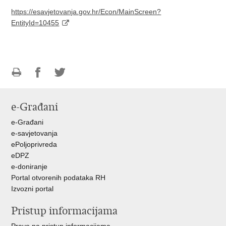
https://esavjetovanja.gov.hr/Econ/MainScreen?
EntityId=10455
Ispiši
Podijeli
Podijeli
stranicu
na
na
e-Građani
Facebooku
Twitteru
e-Građani
e-savjetovanja
ePoljoprivreda
eDPZ
e-doniranje
Portal otvorenih podataka RH
Izvozni portal
Pristup informacijama