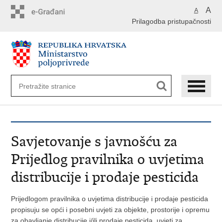
Preskoči
A
A
na
Prilagodba pristupačnosti
glavni
sadržaj
Savjetovanje s javnošću za
Prijedlog pravilnika o uvjetima
distribucije i prodaje pesticida
Prijedlogom pravilnika o uvjetima distribucije i prodaje pesticida
propisuju se opći i posebni uvjeti za objekte, prostorije i opremu
za obavljanje distribucije i/ili prodaje pesticida, uvjeti za