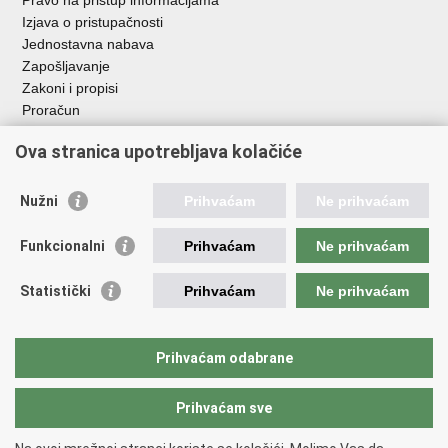
Pravo na pristup informacijama
Izjava o pristupačnosti
Jednostavna nabava
Zapošljavanje
Zakoni i propisi
Proračun
Javni natječaji za zakup poljoprivrednog zemljišta u vlasništvu
Ova stranica upotrebljava kolačiće
RH
Važne poveznice
Nužni
Prihvaćam
Ne prihvaćam
Vlada RH
Funkcionalni
Prihvaćam
Ne prihvaćam
Hrvatska agencija za poljoprivredu i hranu
Agencija za plaćanja u poljoprivredi, ribarstvu i ruralnom
Statistički
Prihvaćam
Ne prihvaćam
razvoju
Državna ergela Đakovo i Lipik
Hrvatske šume
Prihvaćam odabrane
Pučka pravobraniteljica
Prihvaćam sve
Povratak na vrh