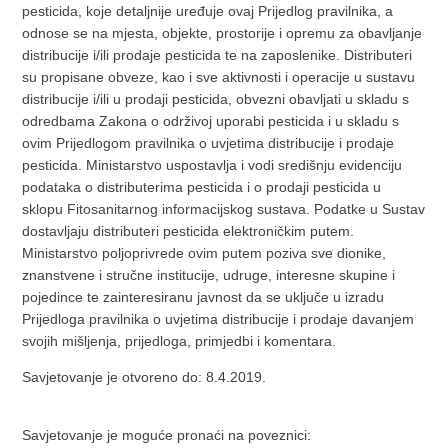
pesticida, koje detaljnije uređuje ovaj Prijedlog pravilnika, a
odnose se na mjesta, objekte, prostorije i opremu za obavljanje
distribucije i/ili prodaje pesticida te na zaposlenike. Distributeri
su propisane obveze, kao i sve aktivnosti i operacije u sustavu
distribucije i/ili u prodaji pesticida, obvezni obavljati u skladu s
odredbama Zakona o održivoj uporabi pesticida i u skladu s
ovim Prijedlogom pravilnika o uvjetima distribucije i prodaje
pesticida. Ministarstvo uspostavlja i vodi središnju evidenciju
podataka o distributerima pesticida i o prodaji pesticida u
sklopu Fitosanitarnog informacijskog sustava. Podatke u Sustav
dostavljaju distributeri pesticida elektroničkim putem.
Ministarstvo poljoprivrede ovim putem poziva sve dionike,
znanstvene i stručne institucije, udruge, interesne skupine i
pojedince te zainteresiranu javnost da se uključe u izradu
Prijedloga pravilnika o uvjetima distribucije i prodaje davanjem
svojih mišljenja, prijedloga, primjedbi i komentara.
Savjetovanje je otvoreno do: 8.4.2019.
Savjetovanje je moguće pronaći na poveznici: