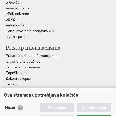
e-Građani
e-savjetovanja
ePoljoprivreda
eDPZ
e-doniranje
Portal otvorenih podataka RH
Izvozni portal
Pristup informacijama
Pravo na pristup informacijama
Izjava o pristupačnosti
Jednostavna nabava
Zapošljavanje
Zakoni i propisi
Proračun
Javni natječaji za zakup poljoprivrednog zemljišta u vlasništvu
Ova stranica upotrebljava kolačiće
RH
Važne poveznice
Nužni
Prihvaćam
Ne prihvaćam
Vlada RH