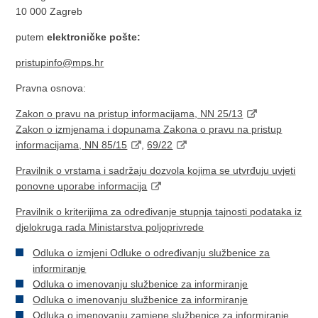
10 000 Zagreb
putem
elektroničke pošte:
pristupinfo@mps.hr
Pravna osnova:
Zakon o pravu na pristup informacijama, NN 25/13
Zakon o izmjenama i dopunama Zakona o pravu na pristup
informacijama, NN 85/15
,
69/22
Pravilnik o vrstama i sadržaju dozvola kojima se utvrđuju uvjeti
ponovne uporabe informacija
Pravilnik o kriterijima za određivanje stupnja tajnosti podataka iz
djelokruga rada Ministarstva poljoprivrede
Odluka o izmjeni Odluke o određivanju službenice za
informiranje
Odluka o imenovanju službenice za informiranje
Odluka o imenovanju službenice za informiranje
Odluka o imenovanju zamjene službenice za informiranje