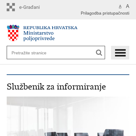
Preskoči
A
A
na
Prilagodba pristupačnosti
glavni
sadržaj
Službenik za informiranje