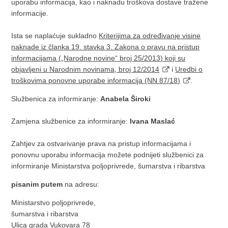
uporabu informacija, kao i naknadu troškova dostave tražene
informacije.
Ista se naplaćuje sukladno
Kriterijima za određivanje visine
naknade iz članka 19. stavka 3. Zakona o pravu na pristup
informacijama („Narodne novine“ broj 25/2013) koji su
objavljeni u Narodnim novinama, broj 12/2014
i
Uredbi o
troškovima ponovne uporabe informacija (NN 87/18)
.
Službenica za informiranje:
Anabela Široki
Zamjena službenice za informiranje:
Ivana Maslać
Zahtjev za ostvarivanje prava na pristup informacijama i
ponovnu uporabu informacija možete podnijeti službenici za
informiranje Ministarstva poljoprivrede, šumarstva i ribarstva
pisanim putem
na adresu:
Ministarstvo poljoprivrede,
šumarstva i ribarstva
Ulica grada Vukovara 78