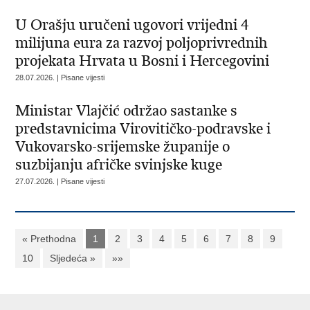
U Orašju uručeni ugovori vrijedni 4
milijuna eura za razvoj poljoprivrednih
projekata Hrvata u Bosni i Hercegovini
28.07.2026. | Pisane vijesti
Ministar Vlajčić održao sastanke s
predstavnicima Virovitičko-podravske i
Vukovarsko-srijemske županije o
suzbijanju afričke svinjske kuge
27.07.2026. | Pisane vijesti
« Prethodna
1
2
3
4
5
6
7
8
9
10
Sljedeća »
»»