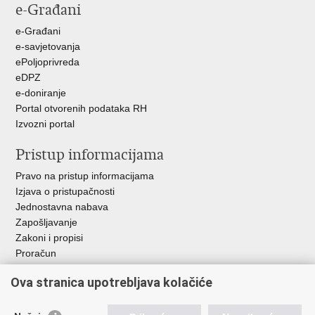
e-Građani
e-Građani
e-savjetovanja
ePoljoprivreda
eDPZ
e-doniranje
Portal otvorenih podataka RH
Izvozni portal
Pristup informacijama
Pravo na pristup informacijama
Izjava o pristupačnosti
Jednostavna nabava
Zapošljavanje
Zakoni i propisi
Proračun
Javni natječaji za zakup poljoprivrednog zemljišta u vlasništvu
Ova stranica upotrebljava kolačiće
RH