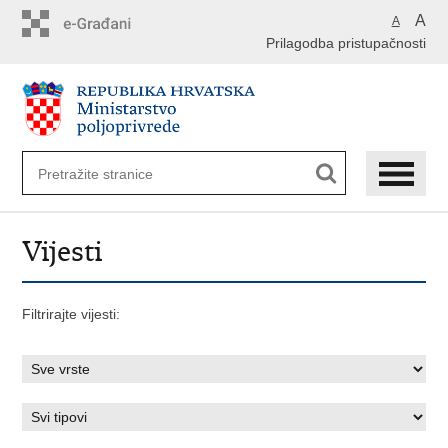
Preskoči
A
A
na
Prilagodba pristupačnosti
glavni
sadržaj
Vijesti
Filtrirajte vijesti: