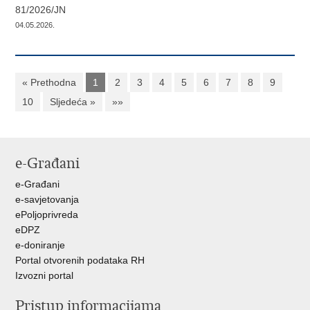
81/2026/JN
04.05.2026.
« Prethodna
1
2
3
4
5
6
7
8
9
10
Sljedeća »
»»
e-Građani
e-Građani
e-savjetovanja
ePoljoprivreda
eDPZ
e-doniranje
Portal otvorenih podataka RH
Izvozni portal
Pristup informacijama