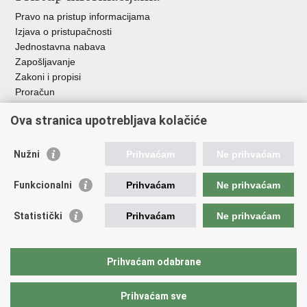
Pravo na pristup informacijama
Izjava o pristupačnosti
Jednostavna nabava
Zapošljavanje
Zakoni i propisi
Proračun
Javni natječaji za zakup poljoprivrednog zemljišta u vlasništvu
Ova stranica upotrebljava kolačiće
RH
Važne poveznice
Nužni
Prihvaćam
Ne prihvaćam
Vlada RH
Funkcionalni
Prihvaćam
Ne prihvaćam
Hrvatska agencija za poljoprivredu i hranu
Agencija za plaćanja u poljoprivredi, ribarstvu i ruralnom
Statistički
Prihvaćam
Ne prihvaćam
razvoju
Državna ergela Đakovo i Lipik
Hrvatske šume
Prihvaćam odabrane
Pučka pravobraniteljica
Prihvaćam sve