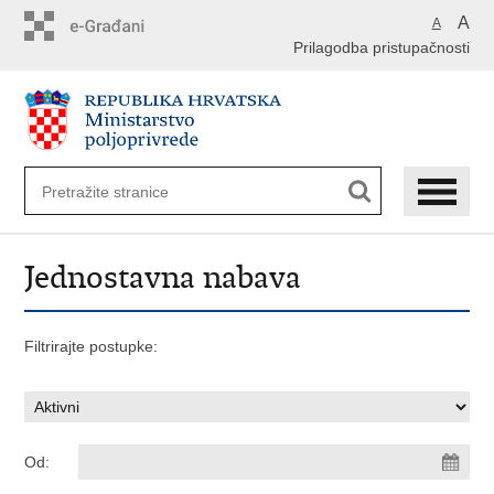
Preskoči
A
A
na
Prilagodba pristupačnosti
glavni
sadržaj
Jednostavna nabava
Filtrirajte postupke:
Od: