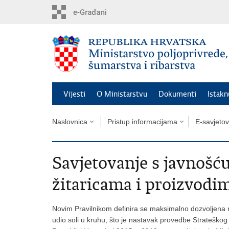
Preskoči
na
glavni
sadržaj
Vijesti
O Ministarstvu
Dokumenti
Istak
Naslovnica
Pristup informacijama
E-savjeto
Savjetovanje s javnošću
žitaricama i proizvodim
Novim Pravilnikom definira se maksimalno dozvoljena r
udio soli u kruhu, što je nastavak provedbe Strateško