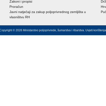
Zakoni i propisi
Drž
Proračun
Hrv
Javni natječaji za zakup poljoprivrednog zemljišta u
Puč
vlasništvu RH
Copyright © 2026 Ministarstvo poljoprivrede, šumarstva i ribarstva.
Uvjeti korištenja