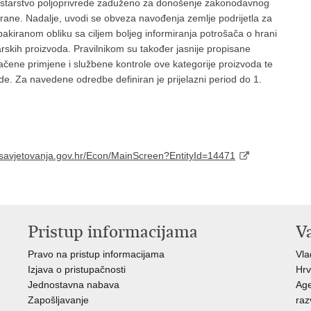
nistarstvo poljoprivrede zaduženo za donošenje zakonodavnog
 hrane. Nadalje, uvodi se obveza navođenja zemlje podrijetla za
tpakiranom obliku sa ciljem boljeg informiranja potrošača o hrani
rskih proizvoda. Pravilnikom su također jasnije propisane
dnačene primjene i službene kontrole ove kategorije proizvoda te
de. Za navedene odredbe definiran je prijelazni period do 1.
/esavjetovanja.gov.hr/Econ/MainScreen?EntityId=14471
Pristup informacijama
V
Pravo na pristup informacijama
Vl
Izjava o pristupačnosti
Hrv
Jednostavna nabava
Age
Zapošljavanje
raz