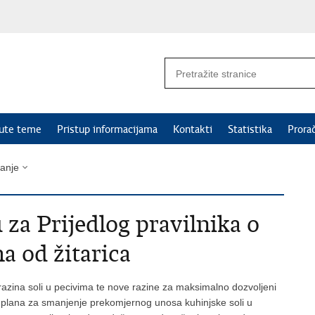
nute teme
Pristup informacijama
Kontakti
Statistika
Prora
vanje
 za Prijedlog pravilnika o
a od žitarica
azina soli u pecivima te nove razine za maksimalno dozvoljeni
g plana za smanjenje prekomjernog unosa kuhinjske soli u