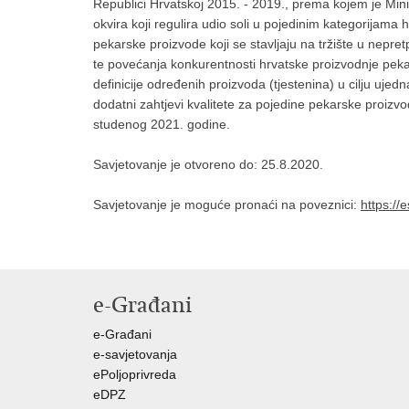
Republici Hrvatskoj 2015. - 2019., prema kojem je Mi
okvira koji regulira udio soli u pojedinim kategorijama
pekarske proizvode koji se stavljaju na tržište u nepre
te povećanja konkurentnosti hrvatske proizvodnje peka
definicije određenih proizvoda (tjestenina) u cilju uje
dodatni zahtjevi kvalitete za pojedine pekarske proizvo
studenog 2021. godine.
Savjetovanje je otvoreno do: 25.8.2020.
Savjetovanje je moguće pronaći na poveznici:
https:/
e-Građani
e-Građani
e-savjetovanja
ePoljoprivreda
eDPZ