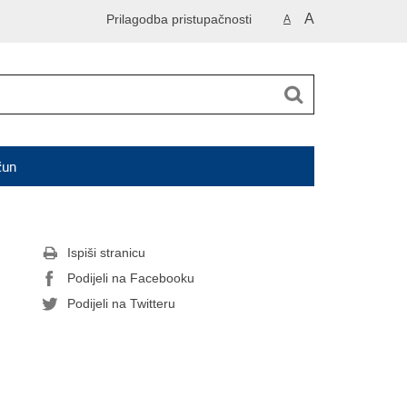
A
Prilagodba pristupačnosti
A
čun
Ispiši stranicu
Podijeli na Facebooku
Podijeli na Twitteru