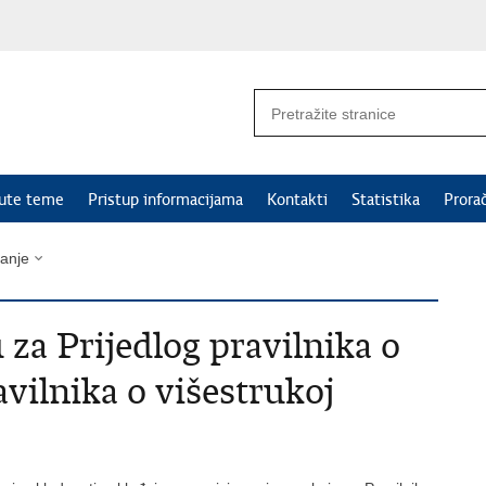
nute teme
Pristup informacijama
Kontakti
Statistika
Prora
vanje
 za Prijedlog pravilnika o
vilnika o višestrukoj