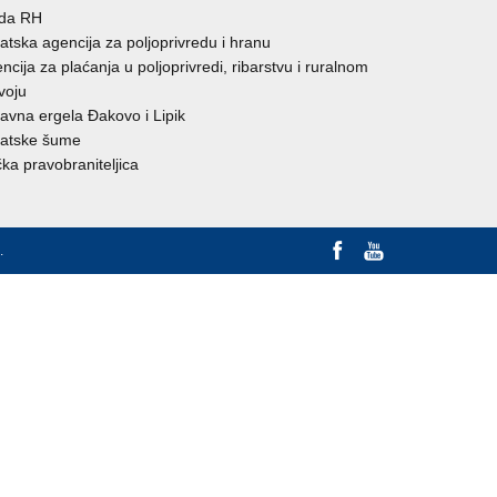
ada RH
atska agencija za poljoprivredu i hranu
ncija za plaćanja u poljoprivredi, ribarstvu i ruralnom
voju
avna ergela Đakovo i Lipik
atske šume
ka pravobraniteljica
.