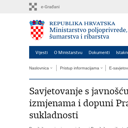
Preskoči
na
glavni
sadržaj
Vijesti
O Ministarstvu
Dokumenti
Istak
Naslovnica
Pristup informacijama
E-savjeto
Savjetovanje s javnošću
izmjenama i dopuni Pra
sukladnosti