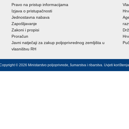
Pravo na pristup informacijama
Vl
Izjava o pristupačnosti
Hrv
Jednostavna nabava
Age
Zapošljavanje
raz
Zakoni i propisi
Drž
Proračun
Hrv
Javni natječaji za zakup poljoprivrednog zemljišta u
Puč
vlasništvu RH
Copyright © 2026 Ministarstvo poljoprivrede, šumarstva i ribarstva.
Uvjeti korištenja