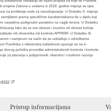
oj sukladnosti usklađuju se nazivi propisa na koje se Pravilnik
 radi izmjene Zakona o vodama iz 2018. godine mijenja se opis
nosi na korištenje vode za navodnjavanje. U Dodatku II. mijenja
 zemljištem prema specifičnim karakteristikama tla u dijelu koji
nim nasadima podignutim paralelno na nagib terena. U Dodatku
 održavanja tako da su sve obveze i izuzeća od obveze košnje
zabludu niti obveznika niti kontrolu APPRRR. U Dodatku III.
emarom i namjerom na način da se usklađuju s odredbama
ni Pravilnika o višestrukoj sukladnosti upućuje se na e-
a skorog početka provedbe administrativnih kontrola i kontrola
ije za plaćanja u poljoprivredi, ribarstvu i ruralnom razvoju
d=8332
Pristup informacijama
V