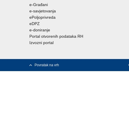
e-Građani
e-savjetovanja
ePoljoprivreda
eDPZ
e-doniranje
Portal otvorenih podataka RH
Izvozni portal
Povratak na vrh