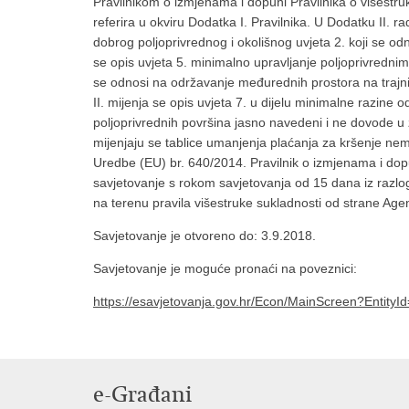
Pravilnikom o izmjenama i dopuni Pravilnika o višestruk
referira u okviru Dodatka I. Pravilnika. U Dodatku II.
dobrog poljoprivrednog i okolišnog uvjeta 2. koji se od
se opis uvjeta 5. minimalno upravljanje poljoprivrednim
se odnosi na održavanje međurednih prostora na traj
II. mijenja se opis uvjeta 7. u dijelu minimalne razine
poljoprivrednih površina jasno navedeni i ne dovode u 
mijenjaju se tablice umanjenja plaćanja za kršenje n
Uredbe (EU) br. 640/2014. Pravilnik o izmjenama i dopu
savjetovanje s rokom savjetovanja od 15 dana iz razlog
na terenu pravila višestruke sukladnosti od strane Agenc
Savjetovanje je otvoreno do: 3.9.2018.
Savjetovanje je moguće pronaći na poveznici:
https://esavjetovanja.gov.hr/Econ/MainScreen?EntityI
e-Građani