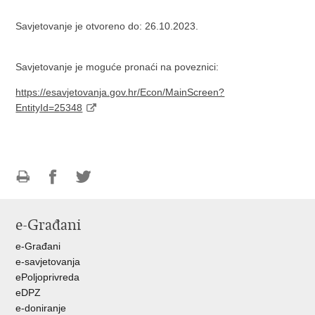
Savjetovanje je otvoreno do: 26.10.2023.
Savjetovanje je moguće pronaći na poveznici:
https://esavjetovanja.gov.hr/Econ/MainScreen?
EntityId=25348
Ispiši
Podijeli
Podijeli
stranicu
na
na
e-Građani
Facebooku
Twitteru
e-Građani
e-savjetovanja
ePoljoprivreda
eDPZ
e-doniranje