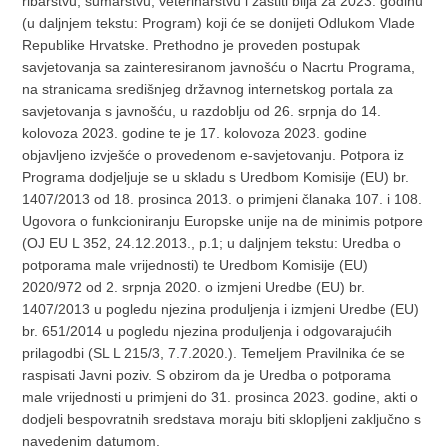
ribarstvu, šumarstvu, veterinarstvu i zaštiti bilja za 2023. godinu
(u daljnjem tekstu: Program) koji će se donijeti Odlukom Vlade
Republike Hrvatske. Prethodno je proveden postupak
savjetovanja sa zainteresiranom javnošću o Nacrtu Programa,
na stranicama središnjeg državnog internetskog portala za
savjetovanja s javnošću, u razdoblju od 26. srpnja do 14.
kolovoza 2023. godine te je 17. kolovoza 2023. godine
objavljeno izvješće o provedenom e-savjetovanju. Potpora iz
Programa dodjeljuje se u skladu s Uredbom Komisije (EU) br.
1407/2013 od 18. prosinca 2013. o primjeni članaka 107. i 108.
Ugovora o funkcioniranju Europske unije na de minimis potpore
(OJ EU L 352, 24.12.2013., p.1; u daljnjem tekstu: Uredba o
potporama male vrijednosti) te Uredbom Komisije (EU)
2020/972 od 2. srpnja 2020. o izmjeni Uredbe (EU) br.
1407/2013 u pogledu njezina produljenja i izmjeni Uredbe (EU)
br. 651/2014 u pogledu njezina produljenja i odgovarajućih
prilagodbi (SL L 215/3, 7.7.2020.). Temeljem Pravilnika će se
raspisati Javni poziv. S obzirom da je Uredba o potporama
male vrijednosti u primjeni do 31. prosinca 2023. godine, akti o
dodjeli bespovratnih sredstava moraju biti sklopljeni zaključno s
navedenim datumom.