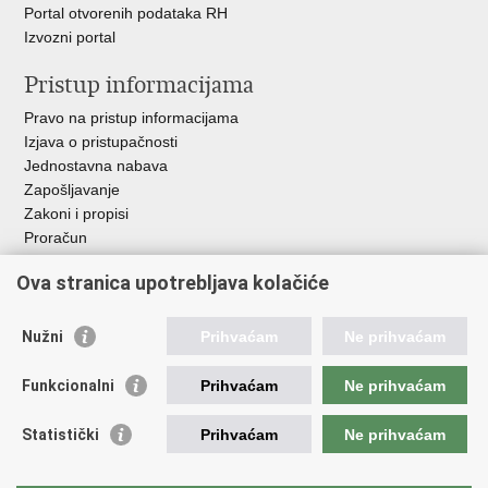
Portal otvorenih podataka RH
Izvozni portal
Pristup informacijama
Pravo na pristup informacijama
Izjava o pristupačnosti
Jednostavna nabava
Zapošljavanje
Zakoni i propisi
Proračun
Javni natječaji za zakup poljoprivrednog zemljišta u vlasništvu
Ova stranica upotrebljava kolačiće
RH
Važne poveznice
Nužni
Prihvaćam
Ne prihvaćam
Vlada RH
Funkcionalni
Prihvaćam
Ne prihvaćam
Hrvatska agencija za poljoprivredu i hranu
Agencija za plaćanja u poljoprivredi, ribarstvu i ruralnom
Statistički
Prihvaćam
Ne prihvaćam
razvoju
Državna ergela Đakovo i Lipik
Hrvatske šume