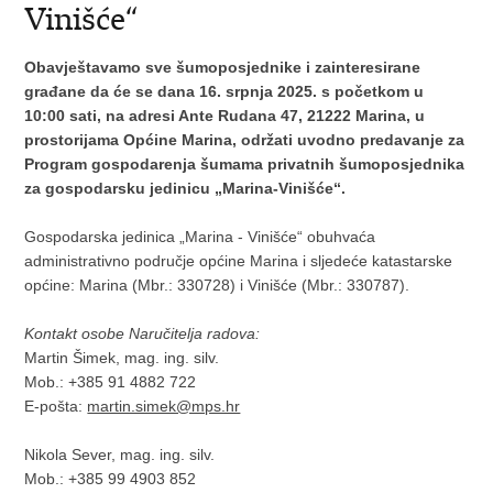
Vinišće“
Obavještavamo sve šumoposjednike i zainteresirane
građane da će se dana 16. srpnja 2025. s početkom u
10:00 sati, na adresi Ante Rudana 47, 21222 Marina, u
prostorijama Općine Marina, održati uvodno predavanje za
Program gospodarenja šumama privatnih šumoposjednika
za gospodarsku jedinicu „Marina-Vinišće“.
Gospodarska jedinica „Marina - Vinišće“ obuhvaća
administrativno područje općine Marina i sljedeće katastarske
općine: Marina (Mbr.: 330728) i Vinišće (Mbr.: 330787).
Kontakt osobe Naručitelja radova:
Martin Šimek, mag. ing. silv.
Mob.: +385 91 4882 722
E-pošta:
martin.simek@mps.hr
Nikola Sever, mag. ing. silv.
Mob.: +385 99 4903 852