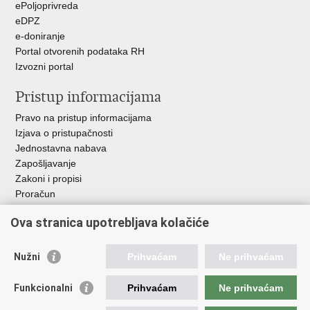
ePoljoprivreda
eDPZ
e-doniranje
Portal otvorenih podataka RH
Izvozni portal
Pristup informacijama
Pravo na pristup informacijama
Izjava o pristupačnosti
Jednostavna nabava
Zapošljavanje
Zakoni i propisi
Proračun
Javni natječaji za zakup poljoprivrednog zemljišta u vlasništvu
Ova stranica upotrebljava kolačiće
RH
Važne poveznice
Nužni
Prihvaćam
Ne prihvaćam
Vlada RH
Funkcionalni
Prihvaćam
Ne prihvaćam
Hrvatska agencija za poljoprivredu i hranu
Agencija za plaćanja u poljoprivredi, ribarstvu i ruralnom