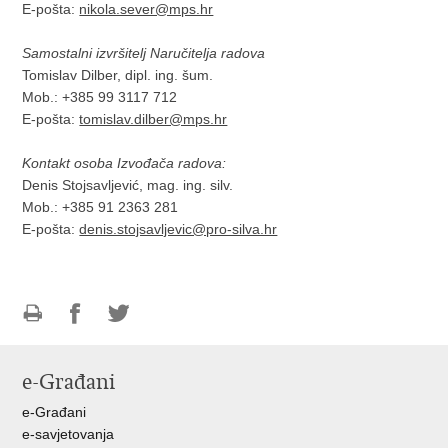
E-pošta:
nikola.sever@mps.hr
Samostalni izvršitelj Naručitelja radova
Tomislav Dilber, dipl. ing. šum.
Mob.: +385 99 3117 712
E-pošta:
tomislav.dilber@mps.hr
Kontakt osoba Izvođača radova:
Denis Stojsavljević, mag. ing. silv.
Mob.: +385 91 2363 281
E-pošta:
denis.stojsavljevic@pro-silva.hr
Ispiši
Podijeli
Podijeli
stranicu
na
na
e-Građani
Facebooku
Twitteru
e-Građani
e-savjetovanja