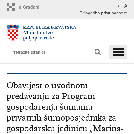
Preskoči
A
A
na
Prilagodba pristupačnosti
glavni
sadržaj
Obavijest o uvodnom
predavanju za Program
gospodarenja šumama
privatnih šumoposjednika za
gospodarsku jedinicu „Marina-