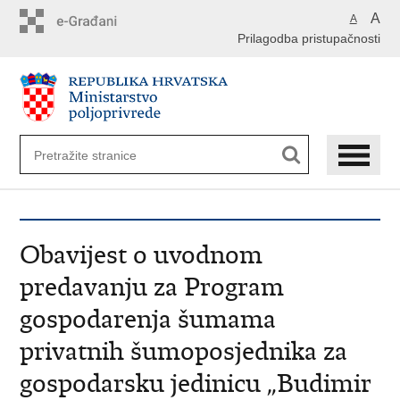
Preskoči
A
A
na
Prilagodba pristupačnosti
glavni
sadržaj
Obavijest o uvodnom
predavanju za Program
gospodarenja šumama
privatnih šumoposjednika za
gospodarsku jedinicu „Budimir