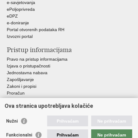
e-savjetovanja
ePoljoprivreda
eDPZ
e-doniranje
Portal otvorenih podataka RH
Izvozni portal
Pristup informacijama
Pravo na pristup informacijama
Izjava o pristupačnosti
Jednostavna nabava
Zapošljavanje
Zakoni i propisi
Proračun
Javni natječaji za zakup poljoprivrednog zemljišta u vlasništvu
Ova stranica upotrebljava kolačiće
RH
Važne poveznice
Nužni
Prihvaćam
Ne prihvaćam
Vlada RH
Funkcionalni
Prihvaćam
Ne prihvaćam
Hrvatska agencija za poljoprivredu i hranu