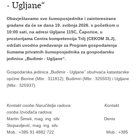
- Ugljane“
Obavještavamo sve šumoposjednike i zainteresirane
građane da će se dana 19. svibnja 2026. s početkom u
10:00 sati, na adresi Ugljane 115C, Čaporice, u
prostorijama Centra kompetencija Trilj (CEKOM 3LJ),
održati uvodno predavanje za Program gospodarenja
šumama privatnih šumoposjednika za gospodarsku
jedinicu „Budimir - Ugljane“.
Gospodarska jedinica „Budimir - Ugljane“ obuhvaća katastarske
općine Biorine (Mbr.: 311812), Budimiri (Mbr.: 325503) i Ugljane
(Mbr.: 325937).
Kontakt osobe Naručitelja radova:
Kontakt
osoba Izvođača radova:
Martin Šimek, mag. ing. silv. Denis
Stojsavljević, mag. ing. silv.
Mob.: +385 91 4882 722 Mob.: +385