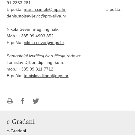
91 2363 281
E-pošta:
martin.simek@mps.hr
E-pošta:
denis.stojsavljevic@pro-silva.hr
Nikola Sever, mag. ing. silv.
Mob.: +385 99 4903 852
E-pošta:
nikola.sever@mps.hr
Samostalni izvršitelj Naručitelja radova:
Tomislav Dilber, dipl. ing. šum.
mob.: +385 99 311 7712
E-pošta:
tomislav.dilber@mps.hr
Ispiši
Podijeli
Podijeli
stranicu
na
na
e-Građani
Facebooku
Twitteru
e-Građani