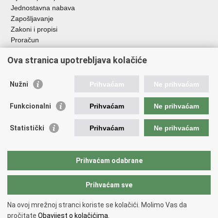
Jednostavna nabava
Zapošljavanje
Zakoni i propisi
Proračun
Javni natječaji za zakup poljoprivrednog zemljišta u vlasništvu
Ova stranica upotrebljava kolačiće
RH
Važne poveznice
Nužni
Prihvaćam
Ne prihvaćam
Vlada RH
Funkcionalni
Prihvaćam
Ne prihvaćam
Hrvatska agencija za poljoprivredu i hranu
Agencija za plaćanja u poljoprivredi, ribarstvu i ruralnom
Statistički
Prihvaćam
Ne prihvaćam
razvoju
Državna ergela Đakovo i Lipik
Hrvatske šume
Prihvaćam odabrane
Pučka pravobraniteljica
Prihvaćam sve
Povratak na vrh
Na ovoj mrežnoj stranci koriste se kolačići. Molimo Vas da
Copyright © 2026 Ministarstvo poljoprivrede, šumarstva i ribarstva.
Uvjeti
pročitate
Obavijest o kolačićima.