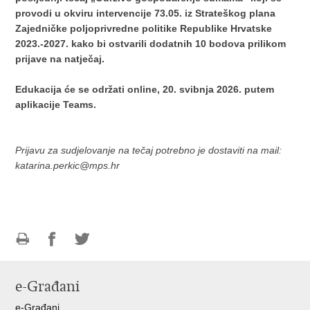
provodi u okviru intervencije 73.05. iz Strateškog plana
Zajedničke poljoprivredne politike Republike Hrvatske
2023.-2027. kako bi ostvarili dodatnih 10 bodova prilikom
prijave na natječaj.
Edukacija će se održati online, 20. svibnja 2026. putem
aplikacije Teams.
Prijavu za sudjelovanje na tečaj potrebno je dostaviti na mail:
katarina.perkic@mps.hr
Ispiši
Podijeli
Podijeli
stranicu
na
na
e-Građani
Facebooku
Twitteru
e-Građani