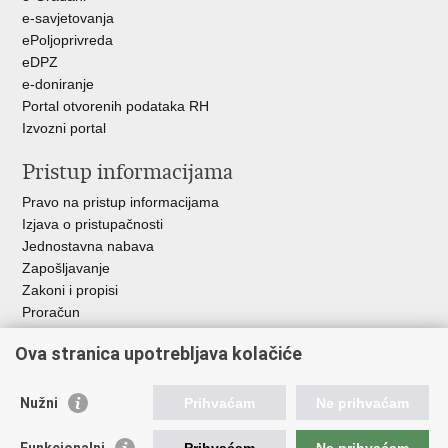
e-savjetovanja
ePoljoprivreda
eDPZ
e-doniranje
Portal otvorenih podataka RH
Izvozni portal
Pristup informacijama
Pravo na pristup informacijama
Izjava o pristupačnosti
Jednostavna nabava
Zapošljavanje
Zakoni i propisi
Proračun
Javni natječaji za zakup poljoprivrednog zemljišta u vlasništvu
Ova stranica upotrebljava kolačiće
RH
Važne poveznice
Nužni
Prihvaćam
Ne prihvaćam
Vlada RH
Funkcionalni
Prihvaćam
Ne prihvaćam