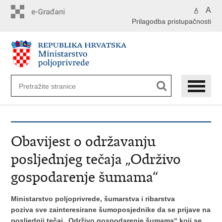
Preskoči
A
A
na
Prilagodba pristupačnosti
glavni
sadržaj
Obavijest o održavanju
posljednjeg tečaja „Održivo
gospodarenje šumama“
Ministarstvo poljoprivrede, šumarstva i ribarstva
poziva
sve zainteresirane šumoposjednike da se prijave na
posljednji tečaj „Održivo gospodarenje šumama“ koji se