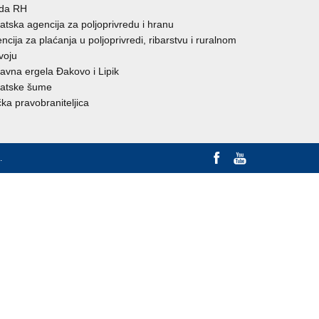
ada RH
atska agencija za poljoprivredu i hranu
ncija za plaćanja u poljoprivredi, ribarstvu i ruralnom
voju
avna ergela Đakovo i Lipik
atske šume
ka pravobraniteljica
.