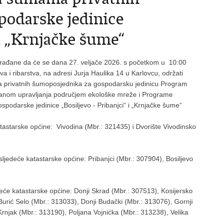
podarske jedinice
 i „Krnjačke šume“
rađane da će se dana 27. veljače 2026. s početkom u 10:00
va i ribarstva, na adresi Jurja Haulika 14 u Karlovcu, održati
privatnih šumoposjednika za gospodarsku jedinicu Program
lanom upravljanja područjem ekološke mreže i Programe
odarske jedinice „Bosiljevo - Pribanjci“ i „Krnjačke šume“
astarske općine: Vivodina (Mbr.: 321435) i Dvorište Vivodinsko
sljedeće katastarske općine: Pribanjci (Mbr.: 307904), Bosiljevo
će katastarske općine: Donji Skrad (Mbr.: 307513), Kosijersko
urić Selo (Mbr.: 313033), Donji Budački (Mbr.: 313076), Gornji
rnjak (Mbr.: 313190), Poljana Vojnićka (Mbr.: 313238), Velika