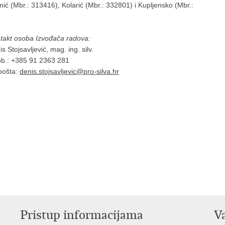
ć (Mbr.: 313416), Kolarić (Mbr.: 332801) i Kupljensko (Mbr.:
takt osoba Izvođača radova:
vljević, mag. ing. silv.
5 91 2363 281
a:
denis.stojsavljevic@pro-silva.hr
Pristup informacijama
V