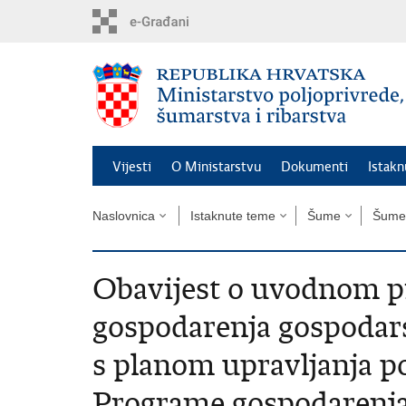
Preskoči
na
glavni
sadržaj
Vijesti
O Ministarstvu
Dokumenti
Istak
Naslovnica
Istaknute teme
Šume
Šume 
Obavijest o uvodnom p
gospodarenja gospodar
s planom upravljanja p
Programe gospodarenj