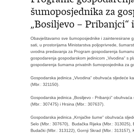
šumoposjednika za gos
„Bosiljevo – Pribanjci“
Obavještavamo sve šumoposjednike i zainteresirane g
sati, u prostorijama Ministarstva poljoprivrede, šumarst
uvodna predavanja za Program gospodarenja šumama 
gospodarenja gospodarskom jedinicom „Vivodina“ s p
gospodarenja šumama privatnih šumoposjednika za gosp
Gospodarska jedinica „Vivodina“ obuhvaća sljedeće kat
(Mbr.: 321150).
Gospodarska jedinica „Bosiljevo - Pribanjci“ obuhvaća 
(Mbr.: 307475) i Hrsina (Mbr.: 307637).
Gospodarska jedinica „Krnjačke šume“ obuhvaća sljede
Selo (Mbr.: 307670), Budačka Rijeka (Mbr.: 313025), B
Budački (Mbr.: 313122), Gornji Skrad (Mbr.: 313157), K