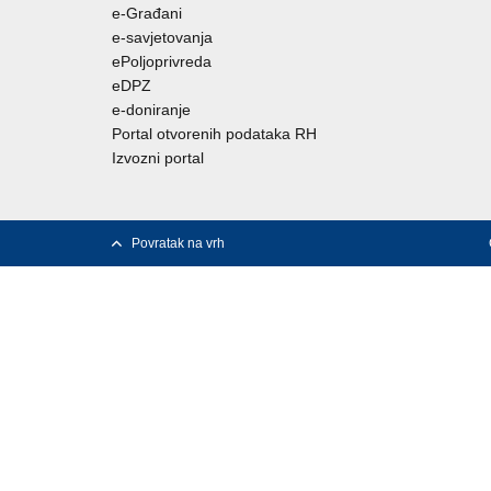
e-Građani
e-savjetovanja
ePoljoprivreda
eDPZ
e-doniranje
Portal otvorenih podataka RH
Izvozni portal
Povratak na vrh