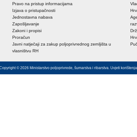
Pravo na pristup informacijama
Vl
Izjava o pristupačnosti
Hrv
Jednostavna nabava
Age
Zapošljavanje
raz
Zakoni i propisi
Drž
Proračun
Hrv
Javni natječaji za zakup poljoprivrednog zemljišta u
Puč
vlasništvu RH
Copyright © 2026 Ministarstvo poljoprivrede, šumarstva i ribarstva.
Uvjeti korištenja