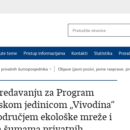
nute teme
Pristup informacijama
Kontakti
Statistika
Prora
privatnih šumoposjednika
Objave (javni pozivi, javne rasprave, p
redavanju za Program
skom jedinicom „Vivodina“
odručjem ekološke mreže i
a šumama privatnih