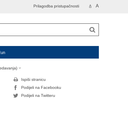
A
Prilagodba pristupačnosti
A
čun
redavanja)
Ispiši stranicu
Podijeli na Facebooku
Podijeli na Twitteru