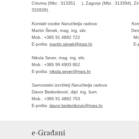
Crkvina (Mbr.: 313351 ), Zagorje (Mbr.: 313394), Zimi
332828).
Kontakt osobe Naručitelja radova:
Kon
Martin Šimek, mag. ing. silv. Denis Stojsa
Mob.: +385 91 4882 722 Mob.: +38
E-pošta:
martin.simek@mps.hr
E-pošt
Nikola Sever, mag. ing. silv.
Mob.: +385 99 4903 852
E-pošta:
nikola.sever@mps.hr
Samostalni izvršitelj Naručitelja radova
Davor Bedeniković, dipl. ing. šum.
Mob.: +385 91 4882 753
E-pošta:
davor.bedenikovic@mps.hr
e-Građani