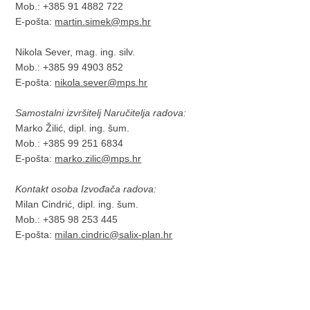
Mob.: +385 91 4882 722
E-pošta:
martin.simek@mps.hr
Nikola Sever, mag. ing. silv.
Mob.: +385 99 4903 852
E-pošta:
nikola.sever@mps.hr
Samostalni izvršitelj Naručitelja radova:
Marko Žilić, dipl. ing. šum.
Mob.: +385 99 251 6834
E-pošta:
marko.zilic@mps.hr
Kontakt osoba Izvođača radova:
Milan Cindrić, dipl. ing. šum.
Mob.: +385 98 253 445
E-pošta:
milan.cindric@salix-plan.hr