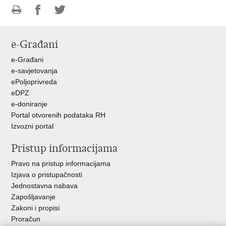
Ispiši
Podijeli
Podijeli
stranicu
na
na
e-Građani
Facebooku
Twitteru
e-Građani
e-savjetovanja
ePoljoprivreda
eDPZ
e-doniranje
Portal otvorenih podataka RH
Izvozni portal
Pristup informacijama
Pravo na pristup informacijama
Izjava o pristupačnosti
Jednostavna nabava
Zapošljavanje
Zakoni i propisi
Proračun