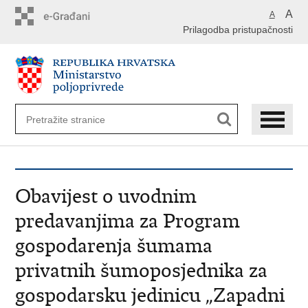
Preskoči
A
A
na
Prilagodba pristupačnosti
glavni
sadržaj
Obavijest o uvodnim
predavanjima za Program
gospodarenja šumama
privatnih šumoposjednika za
gospodarsku jedinicu „Zapadni