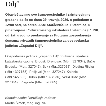
Dilj“
Obavještavamo sve šumoposjednike i zainteresirane
građane da će se dana 29. travnja 2026. s početkom u
12:00 sati, na adresi Ante Starčevića 35, Pleternica, u
prostorijama Poduzetničkog inkubatora Pleternica (PLINK),
održati uvodno predavanje za Program gospodarenja
šumama privatnih šumoposjednika za gospodarsku
jedinicu „Zapadni Dilj“.
Gospodarska jedinica „Zapadni Dilj“ obuhvaća sljedeće
katastarske općine: Brodski Drenovac (Mbr.: 327034), Bučje
Brodsko (Mbr.: 327042), Buk (Mbr.:327069), Djedina Rijeka
(Mbr.: 327158), Frkljevci (Mbr.: 327247), Kalenić
(Mbr.:327352), Tulnik (Mbr.: 327930), Veliki Bilač (Mbr.:
327964) i Zagrađe (Mbr.: 328065).
Kontakt osobe Naručitelja radova:
Martin Šimek, mag. ing. silv.