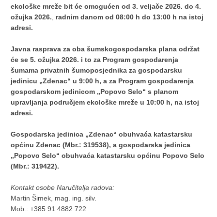
ekološke mreže bit će omogućen od 3. veljače 2026. do 4.
ožujka 2026.
,
radnim danom od 08:00 h do 13:00 h na istoj
adresi.
Javna rasprava za oba šumskogospodarska plana održat
će se 5. ožujka 2026. i to za Program gospodarenja
šumama privatnih šumoposjednika za gospodarsku
jedinicu „Zdenac“ u 9:00 h, a za Program gospodarenja
gospodarskom jedinicom „Popovo Selo“ s planom
upravljanja područjem ekološke mreže u 10:00 h, na istoj
adresi.
Gospodarska jedinica „Zdenac“ obuhvaća katastarsku
općinu Zdenac (Mbr.: 319538), a gospodarska jedinica
„Popovo Selo“ obuhvaća katastarsku općinu Popovo Selo
(Mbr.: 319422).
Kontakt osobe Naručitelja radova:
Martin Šimek, mag. ing. silv.
Mob.: +385 91 4882 722