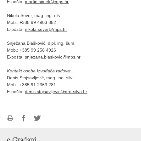
E-pošta:
martin.simek@mps.hr
Nikola Sever, mag. ing. silv.
Mob.: +385 99 4903 852
E-pošta:
nikola.sever@mps.hr
Snježana Blašković, dipl. ing. šum.
Mob.: +385 99 258 4926
E-pošta:
snjezana.blaskovic@mps.hr
Kontakt osoba Izvođača radova:
Denis Stojsavljević, mag. ing. silv.
Mob.: +385 91 2363 281
E-pošta:
denis.stojsavljevic@pro-silva.hr
Ispiši
Podijeli
Podijeli
stranicu
na
na
e-Građani
Facebooku
Twitteru