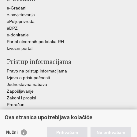
e-Građani
e-savjetovanja
ePoljoprivreda
eDPZ
e-doniranje
Portal otvorenih podataka RH
Izvozni portal
Pristup informacijama
Pravo na pristup informacijama
Izjava o pristupačnosti
Jednostavna nabava
Zapošljavanje
Zakoni i propisi
Proračun
Javni natječaji za zakup poljoprivrednog zemljišta u vlasništvu
Ova stranica upotrebljava kolačiće
RH
Važne poveznice
Nužni
Prihvaćam
Ne prihvaćam