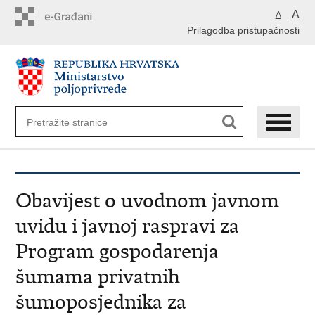
Preskoči
A
A
na
Prilagodba pristupačnosti
glavni
sadržaj
Obavijest o uvodnom javnom
uvidu i javnoj raspravi za
Program gospodarenja
šumama privatnih
šumoposjednika za