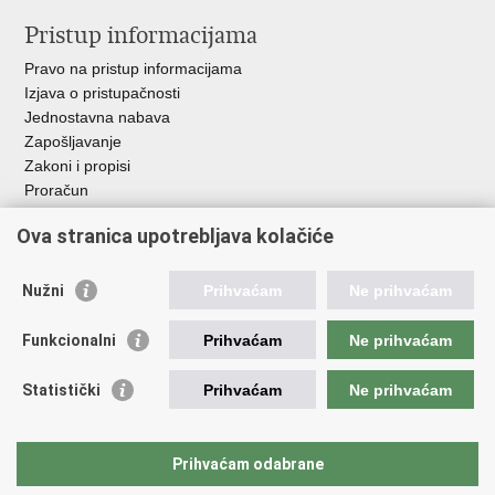
Pristup informacijama
Pravo na pristup informacijama
Izjava o pristupačnosti
Jednostavna nabava
Zapošljavanje
Zakoni i propisi
Proračun
Javni natječaji za zakup poljoprivrednog zemljišta u vlasništvu
Ova stranica upotrebljava kolačiće
RH
Važne poveznice
Nužni
Prihvaćam
Ne prihvaćam
Vlada RH
Funkcionalni
Prihvaćam
Ne prihvaćam
Hrvatska agencija za poljoprivredu i hranu
Agencija za plaćanja u poljoprivredi, ribarstvu i ruralnom
Statistički
Prihvaćam
Ne prihvaćam
razvoju
Državna ergela Đakovo i Lipik
Hrvatske šume
Prihvaćam odabrane
Pučka pravobraniteljica