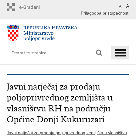
Preskoči
A
A
na
Prilagodba pristupačnosti
glavni
sadržaj
Javni natječaj za prodaju
poljoprivrednog zemljišta u
vlasništvu RH na području
Općine Donji Kukuruzari
Javni natječaj za prodaju poljoprivrednog zemljišta u vlasništvu