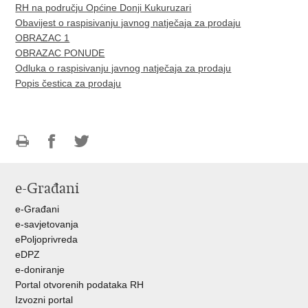
RH na području Općine Donji Kukuruzari
Obavijest o raspisivanju javnog natječaja za prodaju
OBRAZAC 1
OBRAZAC PONUDE
Odluka o raspisivanju javnog natječaja za prodaju
Popis čestica za prodaju
Ispiši
Podijeli
Podijeli
stranicu
na
na
e-Građani
Facebooku
Twitteru
e-Građani
e-savjetovanja
ePoljoprivreda
eDPZ
e-doniranje
Portal otvorenih podataka RH
Izvozni portal