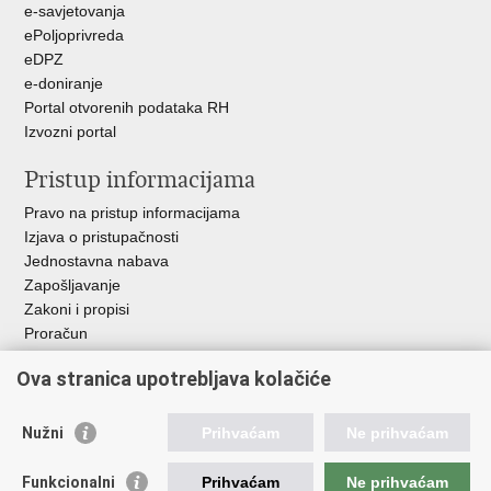
e-savjetovanja
ePoljoprivreda
eDPZ
e-doniranje
Portal otvorenih podataka RH
Izvozni portal
Pristup informacijama
Pravo na pristup informacijama
Izjava o pristupačnosti
Jednostavna nabava
Zapošljavanje
Zakoni i propisi
Proračun
Javni natječaji za zakup poljoprivrednog zemljišta u vlasništvu
Ova stranica upotrebljava kolačiće
RH
Važne poveznice
Nužni
Prihvaćam
Ne prihvaćam
Vlada RH
Funkcionalni
Prihvaćam
Ne prihvaćam
Hrvatska agencija za poljoprivredu i hranu