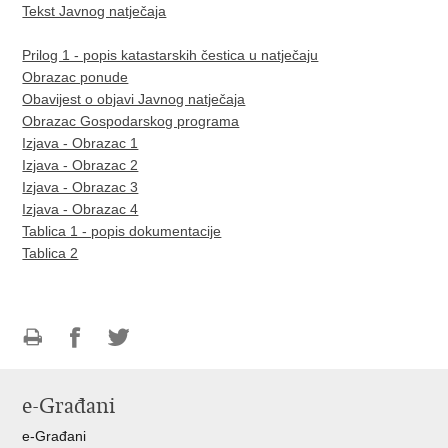
Tekst Javnog natječaja
Prilog 1 - popis katastarskih čestica u natječaju
Obrazac ponude
Obavijest o objavi Javnog natječaja
Obrazac Gospodarskog programa
Izjava - Obrazac 1
Izjava - Obrazac 2
Izjava - Obrazac 3
Izjava - Obrazac 4
Tablica 1 - popis dokumentacije
Tablica 2
Ispiši
Podijeli
Podijeli
stranicu
na
na
e-Građani
Facebooku
Twitteru
e-Građani