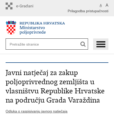
Preskoči
A
A
na
Prilagodba pristupačnosti
glavni
sadržaj
Javni natječaj za zakup
poljoprivrednog zemljišta u
vlasništvu Republike Hrvatske
na području Grada Varaždina
Odluka o raspisivanju javnog natječaja