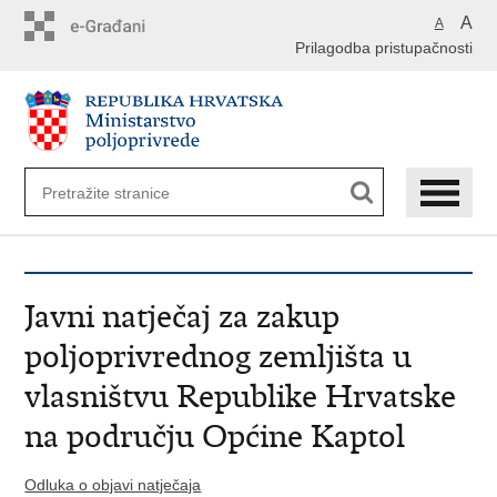
Preskoči
A
A
na
Prilagodba pristupačnosti
glavni
sadržaj
Javni natječaj za zakup
poljoprivrednog zemljišta u
vlasništvu Republike Hrvatske
na području Općine Kaptol
Odluka o objavi natječaja