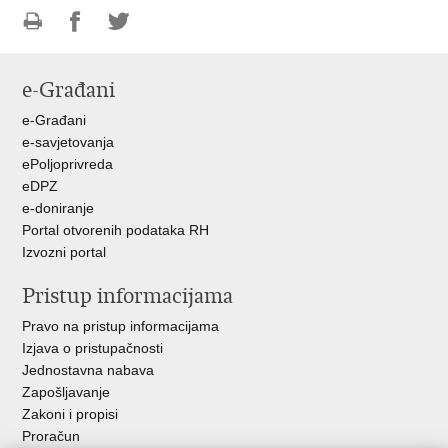
Ispiši
Podijeli
Podijeli
stranicu
na
na
e-Građani
Facebooku
Twitteru
e-Građani
e-savjetovanja
ePoljoprivreda
eDPZ
e-doniranje
Portal otvorenih podataka RH
Izvozni portal
Pristup informacijama
Pravo na pristup informacijama
Izjava o pristupačnosti
Jednostavna nabava
Zapošljavanje
Zakoni i propisi
Proračun