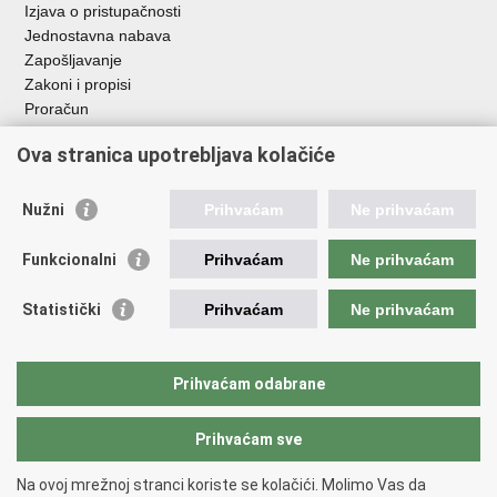
Izjava o pristupačnosti
Jednostavna nabava
Zapošljavanje
Zakoni i propisi
Proračun
Javni natječaji za zakup poljoprivrednog zemljišta u vlasništvu
Ova stranica upotrebljava kolačiće
RH
Važne poveznice
Nužni
Prihvaćam
Ne prihvaćam
Vlada RH
Funkcionalni
Prihvaćam
Ne prihvaćam
Hrvatska agencija za poljoprivredu i hranu
Agencija za plaćanja u poljoprivredi, ribarstvu i ruralnom
Statistički
Prihvaćam
Ne prihvaćam
razvoju
Državna ergela Đakovo i Lipik
Hrvatske šume
Prihvaćam odabrane
Pučka pravobraniteljica
Prihvaćam sve
Povratak na vrh
Na ovoj mrežnoj stranci koriste se kolačići. Molimo Vas da