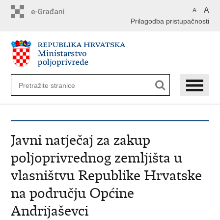
Preskoči
A
A
na
Prilagodba pristupačnosti
glavni
sadržaj
Javni natječaj za zakup
poljoprivrednog zemljišta u
vlasništvu Republike Hrvatske
na području Općine
Andrijaševci