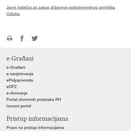
Javni natječaj za zakup državnog poljoprivrednog zemljišta
Odluka
Ispiši
Podijeli
Podijeli
stranicu
na
na
e-Građani
Facebooku
Twitteru
e-Građani
e-savjetovanja
ePoljoprivreda
eDPZ
e-doniranje
Portal otvorenih podataka RH
Izvozni portal
Pristup informacijama
Pravo na pristup informacijama