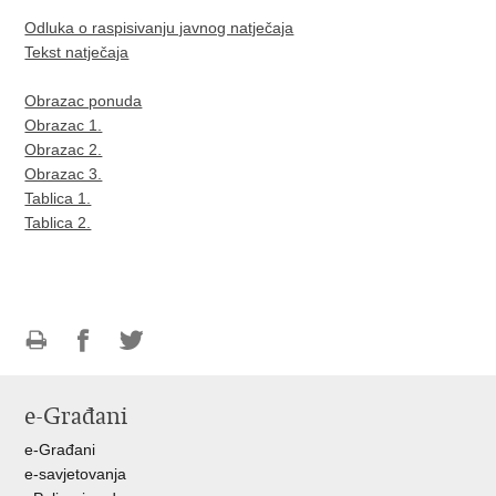
Odluka o raspisivanju javnog natječaja
Tekst natječaja
Obrazac ponuda
Obrazac 1.
Obrazac 2.
Obrazac 3.
Tablica 1.
Tablica 2.
Ispiši
Podijeli
Podijeli
stranicu
na
na
e-Građani
Facebooku
Twitteru
e-Građani
e-savjetovanja