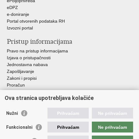
ePoljoprivreda
eDPZ
e-doniranje
Portal otvorenih podataka RH
Izvozni portal
Pristup informacijama
Pravo na pristup informacijama
Izjava o pristupačnosti
Jednostavna nabava
Zapošljavanje
Zakoni i propisi
Proračun
Javni natječaji za zakup poljoprivrednog zemljišta u vlasništvu
Ova stranica upotrebljava kolačiće
RH
Važne poveznice
Nužni
Prihvaćam
Ne prihvaćam
Vlada RH
Funkcionalni
Prihvaćam
Ne prihvaćam
Hrvatska agencija za poljoprivredu i hranu
Agencija za plaćanja u poljoprivredi, ribarstvu i ruralnom