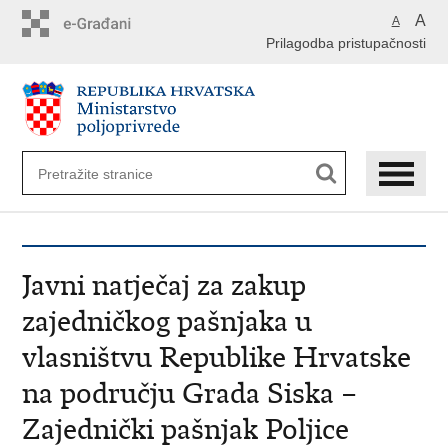
Preskoči
A
A
na
Prilagodba pristupačnosti
glavni
sadržaj
Javni natječaj za zakup
zajedničkog pašnjaka u
vlasništvu Republike Hrvatske
na području Grada Siska –
Zajednički pašnjak Poljice