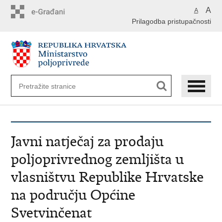
Preskoči
A
A
na
Prilagodba pristupačnosti
glavni
sadržaj
Javni natječaj za prodaju
poljoprivrednog zemljišta u
vlasništvu Republike Hrvatske
na području Općine
Svetvinčenat