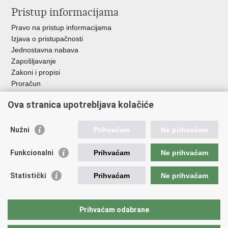
Pristup informacijama
Pravo na pristup informacijama
Izjava o pristupačnosti
Jednostavna nabava
Zapošljavanje
Zakoni i propisi
Proračun
Javni natječaji za zakup poljoprivrednog zemljišta u vlasništvu
Ova stranica upotrebljava kolačiće
RH
Važne poveznice
Nužni
Prihvaćam
Ne prihvaćam
Vlada RH
Funkcionalni
Prihvaćam
Ne prihvaćam
Hrvatska agencija za poljoprivredu i hranu
Agencija za plaćanja u poljoprivredi, ribarstvu i ruralnom
Statistički
Prihvaćam
Ne prihvaćam
razvoju
Državna ergela Đakovo i Lipik
Hrvatske šume
Prihvaćam odabrane
Pučka pravobraniteljica