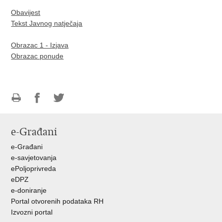
Obavijest
Tekst Javnog natječaja
Obrazac 1 - Izjava
Obrazac ponude
Ispiši
Podijeli
Podijeli
stranicu
na
na
e-Građani
Facebooku
Twitteru
e-Građani
e-savjetovanja
ePoljoprivreda
eDPZ
e-doniranje
Portal otvorenih podataka RH
Izvozni portal