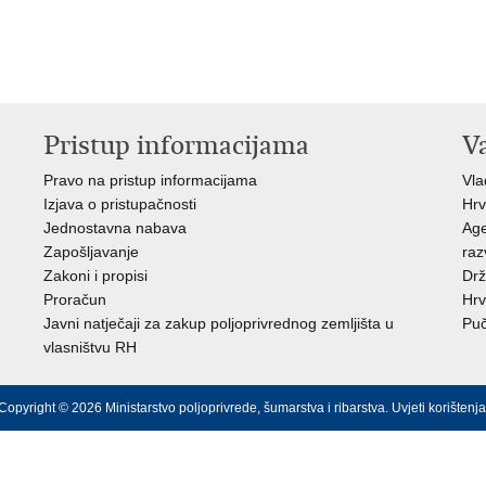
Pristup informacijama
V
Pravo na pristup informacijama
Vl
Izjava o pristupačnosti
Hrv
Jednostavna nabava
Age
Zapošljavanje
raz
Zakoni i propisi
Drž
Proračun
Hrv
Javni natječaji za zakup poljoprivrednog zemljišta u
Puč
vlasništvu RH
Copyright © 2026 Ministarstvo poljoprivrede, šumarstva i ribarstva.
Uvjeti korištenja