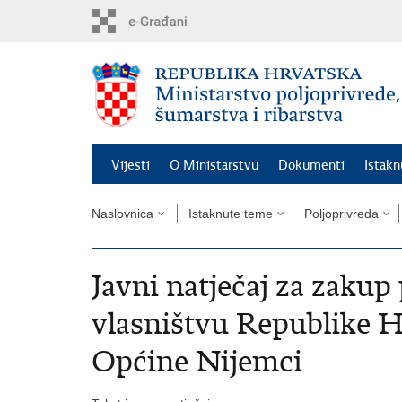
Preskoči
na
glavni
sadržaj
Vijesti
O Ministarstvu
Dokumenti
Istak
Naslovnica
Istaknute teme
Poljoprivreda
Javni natječaj za zakup
vlasništvu Republike 
Općine Nijemci