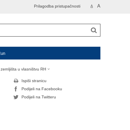
A
Prilagodba pristupačnosti
A
čun
 zemljišta u vlasništvu RH
Ispiši stranicu
Podijeli na Facebooku
Podijeli na Twitteru