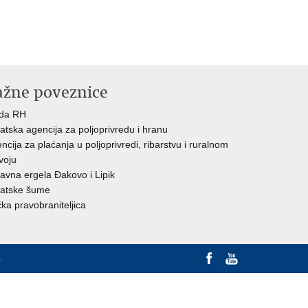
ažne poveznice
ada RH
atska agencija za poljoprivredu i hranu
ncija za plaćanja u poljoprivredi, ribarstvu i ruralnom
voju
avna ergela Đakovo i Lipik
atske šume
ka pravobraniteljica
.