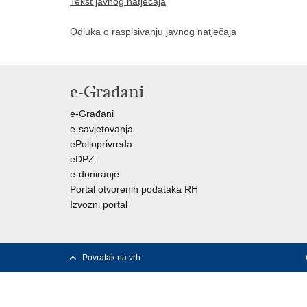
Tekst javnog natječaja
Odluka o raspisivanju javnog natječaja
e-Građani
e-Građani
e-savjetovanja
ePoljoprivreda
eDPZ
e-doniranje
Portal otvorenih podataka RH
Izvozni portal
Povratak na vrh