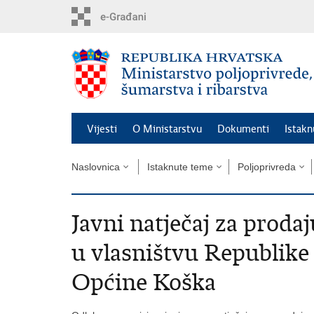
Preskoči
na
glavni
sadržaj
Vijesti
O Ministarstvu
Dokumenti
Istak
Naslovnica
Istaknute teme
Poljoprivreda
Javni natječaj za proda
u vlasništvu Republike
Općine Koška