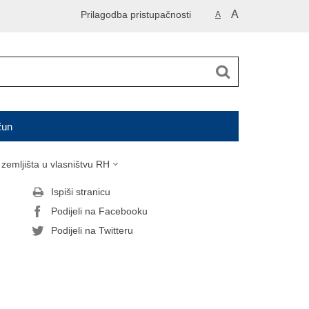
A
Prilagodba pristupačnosti
A
čun
 zemljišta u vlasništvu RH
Ispiši stranicu
Podijeli na Facebooku
Podijeli na Twitteru