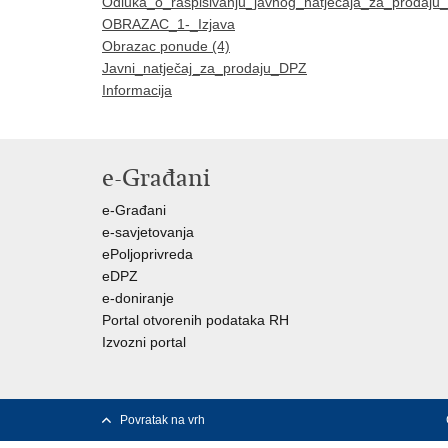
Odluka_o_raspisivanju_javnog_natječaja_za_prodaju
OBRAZAC_1-_Izjava
Obrazac ponude (4)
Javni_natječaj_za_prodaju_DPZ
Informacija
e-Građani
e-Građani
e-savjetovanja
ePoljoprivreda
eDPZ
e-doniranje
Portal otvorenih podataka RH
Izvozni portal
Povratak na vrh