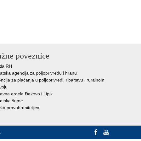
ažne poveznice
ada RH
atska agencija za poljoprivredu i hranu
ncija za plaćanja u poljoprivredi, ribarstvu i ruralnom
voju
avna ergela Đakovo i Lipik
atske šume
ka pravobraniteljica
.