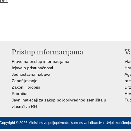
_DPZ
Pristup informacijama
V
Pravo na pristup informacijama
Vl
Izjava o pristupačnosti
Hrv
Jednostavna nabava
Age
Zapošljavanje
raz
Zakoni i propisi
Drž
Proračun
Hrv
Javni natječaji za zakup poljoprivrednog zemljišta u
Puč
vlasništvu RH
Copyright © 2026 Ministarstvo poljoprivrede, šumarstva i ribarstva.
Uvjeti korištenja