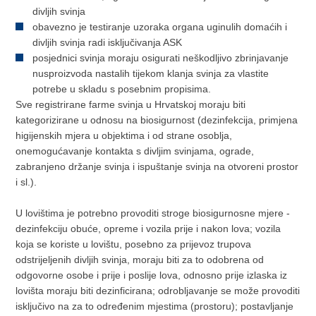
divljih svinja
obavezno je testiranje uzoraka organa uginulih domaćih i
divljih svinja radi isključivanja ASK
posjednici svinja moraju osigurati neškodljivo zbrinjavanje
nusproizvoda nastalih tijekom klanja svinja za vlastite
potrebe u skladu s posebnim propisima.
Sve registrirane farme svinja u Hrvatskoj moraju biti
kategorizirane u odnosu na biosigurnost (dezinfekcija, primjena
higijenskih mjera u objektima i od strane osoblja,
onemogućavanje kontakta s divljim svinjama, ograde,
zabranjeno držanje svinja i ispuštanje svinja na otvoreni prostor
i sl.).
U lovištima je potrebno provoditi stroge biosigurnosne mjere -
dezinfekciju obuće, opreme i vozila prije i nakon lova; vozila
koja se koriste u lovištu, posebno za prijevoz trupova
odstrijeljenih divljih svinja, moraju biti za to odobrena od
odgovorne osobe i prije i poslije lova, odnosno prije izlaska iz
lovišta moraju biti dezinficirana; odrobljavanje se može provoditi
isključivo na za to određenim mjestima (prostoru); postavljanje