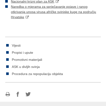
Nacionalni krizni plan za ASK
Naredba o mjerama za sprječavanje pojave i ranog
otkrivanja unosa virusa afričke svinjske kuge na području
Hrvatske
Vijesti
Propisi i upute
Promotivni materijali
ASK u divljih svinja
Procedura za repopulaciju objekta
Ispiši
Podijeli
Podijeli
stranicu
na
na