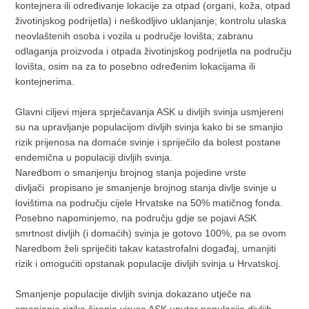
kontejnera ili određivanje lokacije za otpad (organi, koža, otpad
životinjskog podrijetla) i neškodljivo uklanjanje; kontrolu ulaska
neovlaštenih osoba i vozila u područje lovišta; zabranu
odlaganja proizvoda i otpada životinjskog podrijetla na području
lovišta, osim na za to posebno određenim lokacijama ili
kontejnerima.
Glavni ciljevi mjera sprječavanja ASK u divljih svinja usmjereni
su na upravljanje populacijom divljih svinja kako bi se smanjio
rizik prijenosa na domaće svinje i spriječilo da bolest postane
endemična u populaciji divljih svinja.
Naredbom o smanjenju brojnog stanja pojedine vrste
divljači propisano je smanjenje brojnog stanja divlje svinje u
lovištima na području cijele Hrvatske na 50% matičnog fonda.
Posebno napominjemo, na području gdje se pojavi ASK
smrtnost divljih (i domaćih) svinja je gotovo 100%, pa se ovom
Naredbom želi spriječiti takav katastrofalni događaj, umanjiti
rizik i omogućiti opstanak populacije divljih svinja u Hrvatskoj.
Smanjenje populacije divljih svinja dokazano utječe na
smanjenje rizika širenja virusa ASK unutar populacije divljih