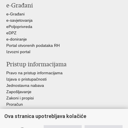
e-Građani
Facebooku
Twitteru
e-Građani
e-savjetovanja
ePoljoprivreda
eDPZ
e-doniranje
Portal otvorenih podataka RH
Izvozni portal
Pristup informacijama
Pravo na pristup informacijama
Izjava o pristupačnosti
Jednostavna nabava
Zapošljavanje
Zakoni i propisi
Proračun
Javni natječaji za zakup poljoprivrednog zemljišta u vlasništvu
Ova stranica upotrebljava kolačiće
RH