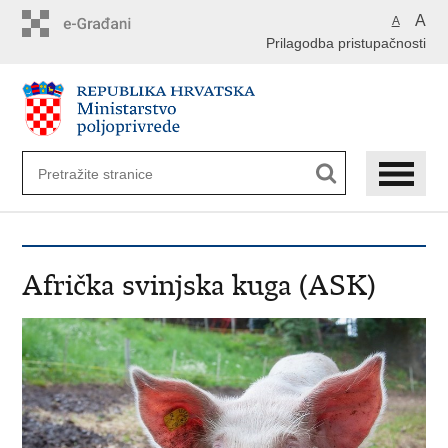
Preskoči
A
A
na
Prilagodba pristupačnosti
glavni
sadržaj
Afrička svinjska kuga (ASK)