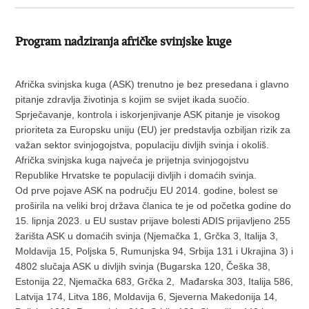
Program nadziranja afričke svinjske kuge
Afrička svinjska kuga (ASK) trenutno je bez presedana i glavno
pitanje zdravlja životinja s kojim se svijet ikada suočio.
Sprječavanje, kontrola i iskorjenjivanje ASK pitanje je visokog
prioriteta za Europsku uniju (EU) jer predstavlja ozbiljan rizik za
važan sektor svinjogojstva, populaciju divljih svinja i okoliš.
Afrička svinjska kuga najveća je prijetnja svinjogojstvu
Republike Hrvatske te populaciji divljih i domaćih svinja.
Od prve pojave ASK na području EU 2014. godine, bolest se
proširila na veliki broj država članica te je od početka godine do
15. lipnja 2023. u EU sustav prijave bolesti ADIS prijavljeno 255
žarišta ASK u domaćih svinja (Njemačka 1, Grčka 3, Italija 3,
Moldavija 15, Poljska 5, Rumunjska 94, Srbija 131 i Ukrajina 3) i
4802 slučaja ASK u divljih svinja (Bugarska 120, Češka 38,
Estonija 22, Njemačka 683, Grčka 2, Mađarska 303, Italija 586,
Latvija 174, Litva 186, Moldavija 6, Sjeverna Makedonija 14,