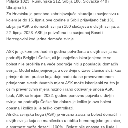
Poljska 1823, Rumunjska 212, Srbija 180, Slovačka 448 i
Ukrajina 5).
Za Hrvatsku je posebno zabrinjavajuća situacija u susjedstvu u
kojem je do 15. lipnja ove godine u Srbiji prijavljeno čak 131
izbijanja ASK u domaćih svinja i 180 slučajeva u divljih svinja, a
22. lipnja 2023. ASK je potvrđena i u susjednoj Bosni i
Hercegovini kod jedne domaće svinje.
ASK je tijekom prethodnih godina potvrđena u divljih svinja na
području Belgije i Češke, ali je uspješno iskorijenjena te se
bolest nije proširila na veće područje niti u populaciju domaćih
svinja. Model iskorjenjivanja u ove dvije države članice služi kao
primjer dobre prakse koja daje nadu da se pravovremenom
primjenom sveobuhvatnih mjera ASK može iskorijeniti za što je
osim preventivnih mjera nužno i rano otkrivanje unosa ASK.
Ipak, ASK se krajem 2022. godine ponovno pojavila u divljih
svinja na području Češke što dokazuje koliko je ova bolest
opasna i koliko ju je teško kontrolirati.
Afrička svinjska kuga (ASK) je virusna zarazna bolest domaćih i
divljih svinja koja se manifestira u obliku hemoragijske groznice,
a smrtnost može doseći i 100%. Bolest nije opasna za ljude i