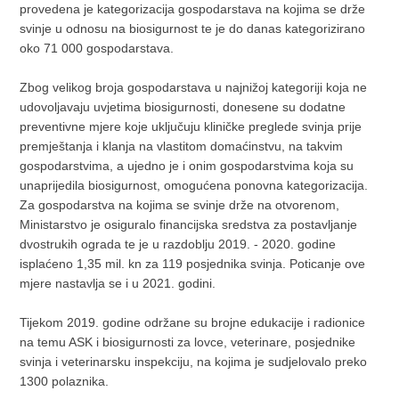
provedena je kategorizacija gospodarstava na kojima se drže
svinje u odnosu na biosigurnost te je do danas kategorizirano
oko 71 000 gospodarstava.
Zbog velikog broja gospodarstava u najnižoj kategoriji koja ne
udovoljavaju uvjetima biosigurnosti, donesene su dodatne
preventivne mjere koje uključuju kliničke preglede svinja prije
premještanja i klanja na vlastitom domaćinstvu, na takvim
gospodarstvima, a ujedno je i onim gospodarstvima koja su
unaprijedila biosigurnost, omogućena ponovna kategorizacija.
Za gospodarstva na kojima se svinje drže na otvorenom,
Ministarstvo je osiguralo financijska sredstva za postavljanje
dvostrukih ograda te je u razdoblju 2019. - 2020. godine
isplaćeno 1,35 mil. kn za 119 posjednika svinja. Poticanje ove
mjere nastavlja se i u 2021. godini.
Tijekom 2019. godine održane su brojne edukacije i radionice
na temu ASK i biosigurnosti za lovce, veterinare, posjednike
svinja i veterinarsku inspekciju, na kojima je sudjelovalo preko
1300 polaznika.