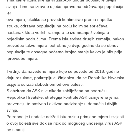
svinja. Time se izravno utječe upravo na održavanje populacije
jer
ova mjera, ukoliko se provodi kontinuirao prema naputku
struke, održava populaciju na broju kojim se sprječava
nastanak šteta velikih razmjera te izumiranje životinja u
pojedinim područjima. Prema iskustvima drugih zemalja, nakon
provedbe takve mjere potrebno je dvije godine da se obnovi
populacija te dosegne početno brojno stanje kakvo je bilo prije
provedbe mjere.
Tvrdnju da navedene mjere koje se povode od 2018. godine
daju rezultate, potkrepljuje činjenica da se Republika Hrvatska
uspjela održati slobodnom od ove bolesti.
S obzirom da ASK nije nikada zabilježena na području
Republike Hrvatske, strategija kontrole ASK usmjerena je na
prevenciju te pasivno i aktivno nadziranje u domaćih i divljih
svinja.
Potrebno je i nadalje održati istu razinu primjene mjera i svijesti
o ovoj bolesti sve dok se rizik od mogućeg unošenja virus ASK
ne smanji.