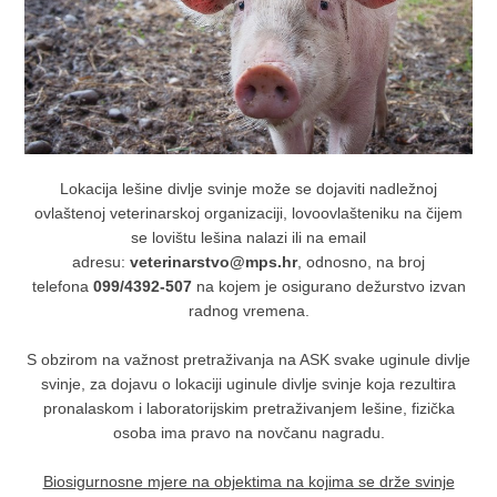
Lokacija lešine divlje svinje može se dojaviti nadležnoj
ovlaštenoj veterinarskoj organizaciji, lovoovlašteniku na čijem
se lovištu lešina nalazi ili na email
adresu:
veterinarstvo@mps.hr
, odnosno, na broj
telefona
099/4392-507
na kojem je osigurano dežurstvo izvan
radnog vremena.
S obzirom na važnost pretraživanja na ASK svake uginule divlje
svinje, za dojavu o lokaciji uginule divlje svinje koja rezultira
pronalaskom i laboratorijskim pretraživanjem lešine, fizička
osoba ima pravo na novčanu nagradu.
Biosigurnosne mjere na objektima na kojima se drže svinje