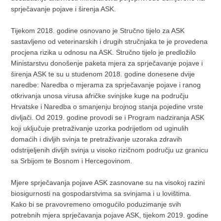
sprječavanje pojave i širenja ASK.
Tijekom 2018. godine osnovano je Stručno tijelo za ASK
sastavljeno od veterinarskih i drugih stručnjaka te je provedena
procjena rizika u odnosu na ASK. Stručno tijelo je predložilo
Ministarstvu donošenje paketa mjera za sprječavanje pojave i
širenja ASK te su u studenom 2018. godine donesene dvije
naredbe: Naredba o mjerama za sprječavanje pojave i ranog
otkrivanja unosa virusa afričke svinjske kuge na području
Hrvatske i Naredba o smanjenju brojnog stanja pojedine vrste
divljači. Od 2019. godine provodi se i Program nadziranja ASK
koji uključuje pretraživanje uzorka podrijetlom od uginulih
domaćih i divljih svinja te pretraživanje uzoraka zdravih
odstrijeljenih divljih svinja u visoko rizičnom području uz granicu
sa Srbijom te Bosnom i Hercegovinom.
Mjere sprječavanja pojave ASK zasnovane su na visokoj razini
biosigurnosti na gospodarstvima sa svinjama i u lovištima.
Kako bi se pravovremeno omogućilo poduzimanje svih
potrebnih mjera sprječavanja pojave ASK, tijekom 2019. godine