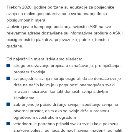
Tijekom 2020. godine održane su edukacije za posjednike
svinja na malim gospodarstvima u svrhu unaprjeđenja
biosigurnosnih mjera.
U okviru javne kampanje podizanja svijesti o ASK na sve
relevantne adrese dostavljene su informativne brošure o ASK i
biosigurnosti te plakati za prijevoznike, putnike, turiste i
građane.
Od najvažnijih mjera izdvajamo sljedeće:
strogo pridržavanje propisa o označavanju, premještanja i
prometu životinja
svi posjednici svinja moraju osigurati da se domaće svinje
drže na način kojim je u potpunosti onemogućen svaki
izravan i neizravan kontakt domaćih svinja s divljim
životinjama
zabranjeno je pašno držanje svinja i ispuštanje svinja na
otvoreni prostor, osim ako se svinje drže u prostoru
ograđenom dvostrukom ogradom
veterinaru je potrebno prijaviti svaku svinju koja pokazuju
znakove bolesti, uginuća domaćih svinja i nađenih uginulih