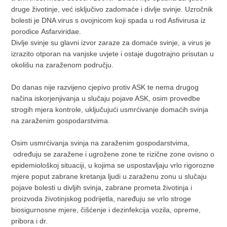
druge životinje, već isključivo zadomaće i divlje svinje. Uzročnik
bolesti je DNA virus s ovojnicom koji spada u rod Asfivirusa iz
porodice Asfarviridae.
Divlje svinje su glavni izvor zaraze za domaće svinje, a virus je
izrazito otporan na vanjske uvjete i ostaje dugotrajno prisutan u
okolišu na zaraženom području.
Do danas nije razvijeno cjepivo protiv ASK te nema drugog
načina iskorjenjivanja u slučaju pojave ASK, osim provedbe
strogih mjera kontrole, uključujući usmrćivanje domaćih svinja
na zaraženim gospodarstvima.
Osim usmrćivanja svinja na zaraženim gospodarstvima,
određuju se zaražene i ugrožene zone te rizične zone ovisno o
epidemiološkoj situaciji, u kojima se uspostavljaju vrlo rigorozne
mjere poput zabrane kretanja ljudi u zaraženu zonu u slučaju
pojave bolesti u divljih svinja, zabrane prometa životinja i
proizvoda životinjskog podrijetla, naređuju se vrlo stroge
biosigurnosne mjere, čišćenje i dezinfekcija vozila, opreme,
pribora i dr.