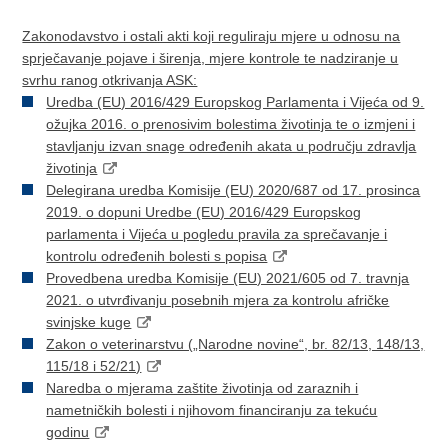
Zakonodavstvo i ostali akti koji reguliraju mjere u odnosu na
sprječavanje pojave i širenja, mjere kontrole te nadziranje u
svrhu ranog otkrivanja ASK:
Uredba (EU) 2016/429 Europskog Parlamenta i Vijeća od 9.
ožujka 2016. o prenosivim bolestima životinja te o izmjeni i
stavljanju izvan snage određenih akata u području zdravlja
životinja
Delegirana uredba Komisije (EU) 2020/687 оd 17. prosinca
2019. o dopuni Uredbe (EU) 2016/429 Europskog
parlamenta i Vijeća u pogledu pravila za sprečavanje i
kontrolu određenih bolesti s popisa
Provedbena uredba Komisije (EU) 2021/605 оd 7. travnja
2021. o utvrđivanju posebnih mjera za kontrolu afričke
svinjske kuge
Zakon o veterinarstvu („Narodne novine“, br. 82/13, 148/13,
115/18 i 52/21)
Naredba o mjerama zaštite životinja od zaraznih i
nametničkih bolesti i njihovom financiranju za tekuću
godinu