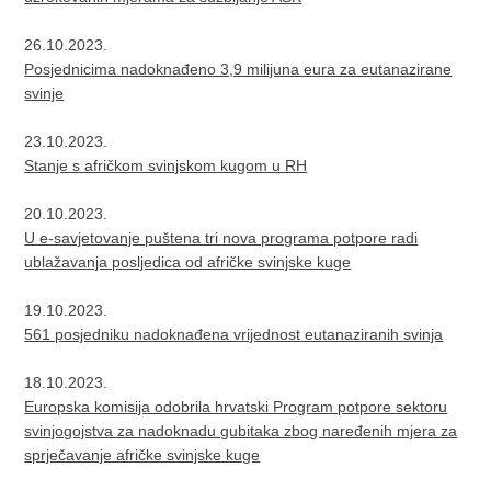
26.10.2023.
Posjednicima nadoknađeno 3,9 milijuna eura za eutanazirane
svinje
23.10.2023.
Stanje s afričkom svinjskom kugom u RH
20.10.2023.
U e-savjetovanje puštena tri nova programa potpore radi
ublažavanja posljedica od afričke svinjske kuge
19.10.2023.
561 posjedniku nadoknađena vrijednost eutanaziranih svinja
18.10.2023.
Europska komisija odobrila hrvatski Program potpore sektoru
svinjogojstva za nadoknadu gubitaka zbog naređenih mjera za
sprječavanje afričke svinjske kuge