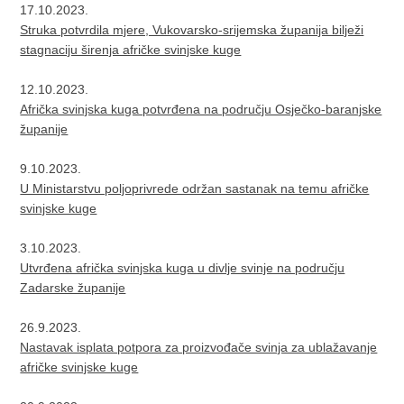
17.10.2023.
Struka potvrdila mjere, Vukovarsko-srijemska županija bilježi
stagnaciju širenja afričke svinjske kuge
12.10.2023.
Afrička svinjska kuga potvrđena na području Osječko-baranjske
županije
9.10.2023.
U Ministarstvu poljoprivrede održan sastanak na temu afričke
svinjske kuge
3.10.2023.
Utvrđena afrička svinjska kuga u divlje svinje na području
Zadarske županije
26.9.2023.
Nastavak isplata potpora za proizvođače svinja za ublažavanje
afričke svinjske kuge