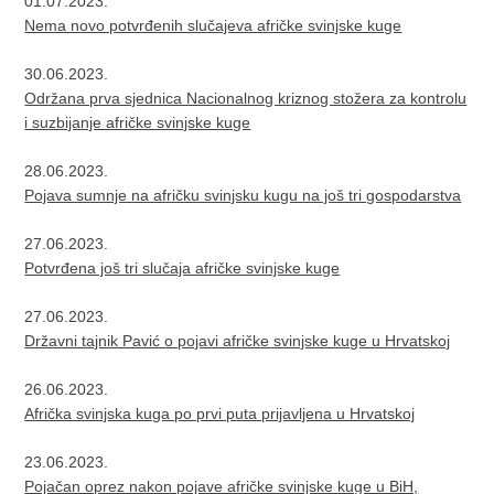
01.07.2023.
Nema novo potvrđenih slučajeva afričke svinjske kuge
30.06.2023.
Održana prva sjednica Nacionalnog kriznog stožera za kontrolu
i suzbijanje afričke svinjske kuge
28.06.2023.
Pojava sumnje na afričku svinjsku kugu na još tri gospodarstva
27.06.2023.
Potvrđena još tri slučaja afričke svinjske kuge
27.06.2023.
Državni tajnik Pavić o pojavi afričke svinjske kuge u Hrvatskoj
26.06.2023.
Afrička svinjska kuga po prvi puta prijavljena u Hrvatskoj
23.06.2023.
Pojačan oprez nakon pojave afričke svinjske kuge u BiH,