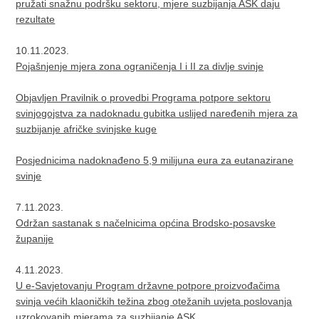
pružati snažnu podršku sektoru, mjere suzbijanja ASK daju
rezultate
10.11.2023.
Pojašnjenje mjera zona ograničenja I i II za divlje svinje
Objavljen Pravilnik o provedbi Programa potpore sektoru
svinjogojstva za nadoknadu gubitka uslijed naređenih mjera za
suzbijanje afričke svinjske kuge
Posjednicima nadoknađeno 5,9 milijuna eura za eutanazirane
svinje
7.11.2023.
Održan sastanak s načelnicima općina Brodsko-posavske
županije
4.11.2023.
U e-Savjetovanju Program državne potpore proizvođačima
svinja većih klaoničkih težina zbog otežanih uvjeta poslovanja
uzrokovanih mjerama za suzbijanje ASK