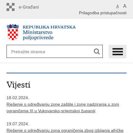
Preskoči
A
A
na
Prilagodba pristupačnosti
glavni
sadržaj
Vijesti
18.02.2024.
Rješenje o određivanju zone zaštite i zone nadziranja u zoni
ograničenja III u Vukovarsko-srijemskoj županiji
19.07.2024.
Rješenje o određivanju zona ograničenja zbog izbijanja afričke