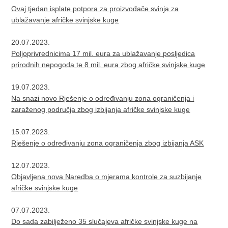
Ovaj tjedan isplate potpora za proizvođače svinja za
ublažavanje afričke svinjske kuge
20.07.2023.
Poljoprivrednicima 17 mil. eura za ublažavanje posljedica
prirodnih nepogoda te 8 mil. eura zbog afričke svinjske kuge
19.07.2023.
Na snazi novo Rješenje o određivanju zona ograničenja i
zaraženog područja zbog izbijanja afričke svinjske kuge
15.07.2023.
Rješenje o određivanju zona ograničenja zbog izbijanja ASK
12.07.2023.
Objavljena nova Naredba o mjerama kontrole za suzbijanje
afričke svinjske kuge
07.07.2023.
Do sada zabilježeno 35 slučajeva afričke svinjske kuge na