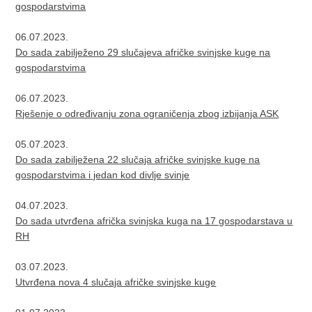
gospodarstvima
06.07.2023.
Do sada zabilježeno 29 slučajeva afričke svinjske kuge na
gospodarstvima
06.07.2023.
Rješenje o određivanju zona ograničenja zbog izbijanja ASK
05.07.2023.
Do sada zabilježena 22 slučaja afričke svinjske kuge na
gospodarstvima i jedan kod divlje svinje
04.07.2023.
Do sada utvrđena afrička svinjska kuga na 17 gospodarstava u
RH
03.07.2023.
Utvrđena nova 4 slučaja afričke svinjske kuge