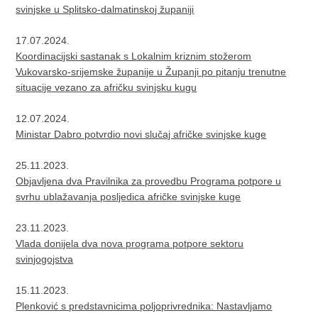
svinjske u Splitsko-dalmatinskoj županiji
17.07.2024.
Koordinacijski sastanak s Lokalnim kriznim stožerom
Vukovarsko-srijemske županije u Županji po pitanju trenutne
situacije vezano za afričku svinjsku kugu
12.07.2024.
Ministar Dabro potvrdio novi slučaj afričke svinjske kuge
25.11.2023.
Objavljena dva Pravilnika za provedbu Programa potpore u
svrhu ublažavanja posljedica afričke svinjske kuge
23.11.2023.
Vlada donijela dva nova programa potpore sektoru
svinjogojstva
15.11.2023.
Plenković s predstavnicima poljoprivrednika: Nastavljamo