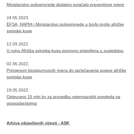
Ministarstvo poljoprivrede dodatno pojačalo preventivne mjere
24.05.2023.
EFSA, HAPIH i Ministarstvo poljoprivrede u borbi protiv afričke
svinjske kuge
12.09.2022.
U rujnu Afrička svinjska kuga ponovno prijavljena u susjedstvu
02.06.2022.
Primjenom biosigurnosnih mjera do sprječavanja pojave afričke
svinjske kuge
19.05.2022.
Osigurano 15 mln kn za provedbu veterinarskih pregleda na
gospodarstvima
Arhiva objavljenih vijesti - ASK