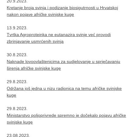
20.9.2023.
Kretanje broja svinja i podizanje biosigutrnosti u Hrvatskoj
nakon pojave afričke svinjske kuge
13.9.2023.
Tvrtka Agroproteinka ne eutanazira svinje već provodi
zbrinjavanje usmrćenih svinja
30.8.2023.
Naknade lovoovlaštenicima za sudjelovanje u sprječavanju
širenja afričke svinjske kuge
29.8.2023.
Održana još jedna u nizu radionica na temu afričke svinjske
kuge
29.8.2023.
Ministarstvo poljoprivrede spremno je dočekalo pojavu afričke
svinjske kuge
23.08.2023.