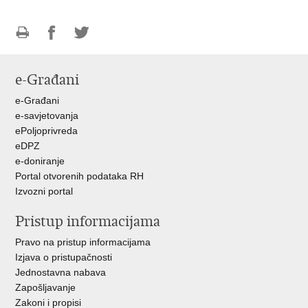
Ispiši
Podijeli
Podijeli
stranicu
na
na
e-Građani
Facebooku
Twitteru
e-Građani
e-savjetovanja
ePoljoprivreda
eDPZ
e-doniranje
Portal otvorenih podataka RH
Izvozni portal
Pristup informacijama
Pravo na pristup informacijama
Izjava o pristupačnosti
Jednostavna nabava
Zapošljavanje
Zakoni i propisi