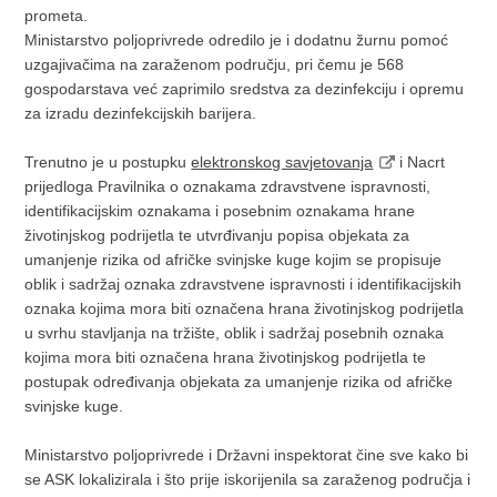
prometa.
Ministarstvo poljoprivrede odredilo je i dodatnu žurnu pomoć
uzgajivačima na zaraženom području, pri čemu je 568
gospodarstava već zaprimilo sredstva za dezinfekciju i opremu
za izradu dezinfekcijskih barijera.
Trenutno je u postupku
elektronskog savjetovanja
i Nacrt
prijedloga Pravilnika o oznakama zdravstvene ispravnosti,
identifikacijskim oznakama i posebnim oznakama hrane
životinjskog podrijetla te utvrđivanju popisa objekata za
umanjenje rizika od afričke svinjske kuge kojim se propisuje
oblik i sadržaj oznaka zdravstvene ispravnosti i identifikacijskih
oznaka kojima mora biti označena hrana životinjskog podrijetla
u svrhu stavljanja na tržište, oblik i sadržaj posebnih oznaka
kojima mora biti označena hrana životinjskog podrijetla te
postupak određivanja objekata za umanjenje rizika od afričke
svinjske kuge.
Ministarstvo poljoprivrede i Državni inspektorat čine sve kako bi
se ASK lokalizirala i što prije iskorijenila sa zaraženog područja i