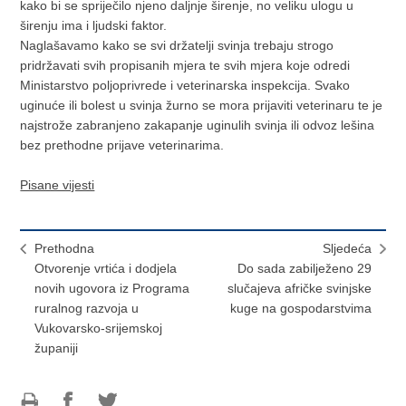
kako bi se spriječilo njeno daljnje širenje, no veliku ulogu u
širenju ima i ljudski faktor.
Naglašavamo kako se svi držatelji svinja trebaju strogo
pridržavati svih propisanih mjera te svih mjera koje odredi
Ministarstvo poljoprivrede i veterinarska inspekcija. Svako
uginuće ili bolest u svinja žurno se mora prijaviti veterinaru te je
najstrože zabranjeno zakapanje uginulih svinja ili odvoz lešina
bez prethodne prijave veterinarima.
Pisane vijesti
Prethodna
Sljedeća
Otvorenje vrtića i dodjela
Do sada zabilježeno 29
novih ugovora iz Programa
slučajeva afričke svinjske
ruralnog razvoja u
kuge na gospodarstvima
Vukovarsko-srijemskoj
županiji