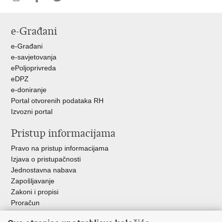
Ispiši
Podijeli
Podijeli
stranicu
na
na
e-Građani
Facebooku
Twitteru
e-Građani
e-savjetovanja
ePoljoprivreda
eDPZ
e-doniranje
Portal otvorenih podataka RH
Izvozni portal
Pristup informacijama
Pravo na pristup informacijama
Izjava o pristupačnosti
Jednostavna nabava
Zapošljavanje
Zakoni i propisi
Proračun
Javni natječaji za zakup poljoprivrednog zemljišta u vlasništvu