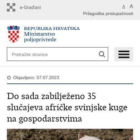
Preskoči
A
A
na
Prilagodba pristupačnosti
glavni
sadržaj
Objavljeno: 07.07.2023.
Do sada zabilježeno 35
slučajeva afričke svinjske kuge
na gospodarstvima