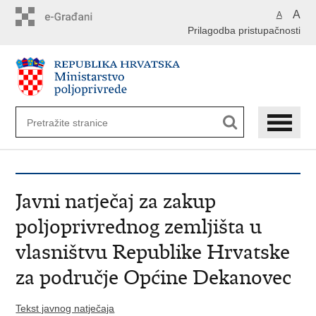
Preskoči
A
A
na
Prilagodba pristupačnosti
glavni
sadržaj
Javni natječaj za zakup
poljoprivrednog zemljišta u
vlasništvu Republike Hrvatske
za područje Općine Dekanovec
Tekst javnog natječaja