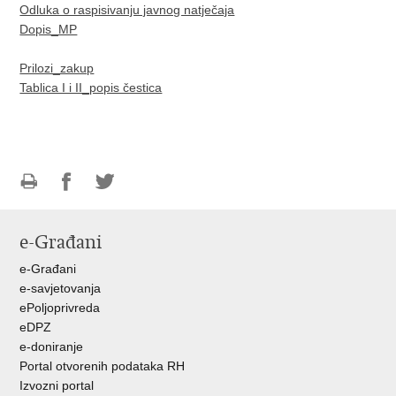
Odluka o raspisivanju javnog natječaja
Dopis_MP
Prilozi_zakup
Tablica I i II_popis čestica
Ispiši
Podijeli
Podijeli
stranicu
na
na
e-Građani
Facebooku
Twitteru
e-Građani
e-savjetovanja
ePoljoprivreda
eDPZ
e-doniranje
Portal otvorenih podataka RH
Izvozni portal