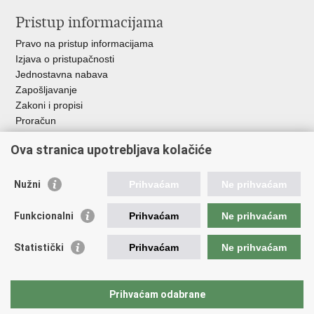
Pristup informacijama
Pravo na pristup informacijama
Izjava o pristupačnosti
Jednostavna nabava
Zapošljavanje
Zakoni i propisi
Proračun
Javni natječaji za zakup poljoprivrednog zemljišta u vlasništvu
Ova stranica upotrebljava kolačiće
RH
Važne poveznice
Nužni
Prihvaćam
Ne prihvaćam
Vlada RH
Funkcionalni
Prihvaćam
Ne prihvaćam
Hrvatska agencija za poljoprivredu i hranu
Agencija za plaćanja u poljoprivredi, ribarstvu i ruralnom
Statistički
Prihvaćam
Ne prihvaćam
razvoju
Državna ergela Đakovo i Lipik
Hrvatske šume
Prihvaćam odabrane
Pučka pravobraniteljica