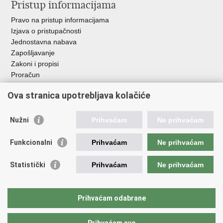
Pristup informacijama
Pravo na pristup informacijama
Izjava o pristupačnosti
Jednostavna nabava
Zapošljavanje
Zakoni i propisi
Proračun
Javni natječaji za zakup poljoprivrednog zemljišta u vlasništvu
Ova stranica upotrebljava kolačiće
RH
Važne poveznice
Nužni
Prihvaćam
Ne prihvaćam
Vlada RH
Funkcionalni
Prihvaćam
Ne prihvaćam
Hrvatska agencija za poljoprivredu i hranu
Agencija za plaćanja u poljoprivredi, ribarstvu i ruralnom
Statistički
Prihvaćam
Ne prihvaćam
razvoju
Državna ergela Đakovo i Lipik
Hrvatske šume
Prihvaćam odabrane
Pučka pravobraniteljica