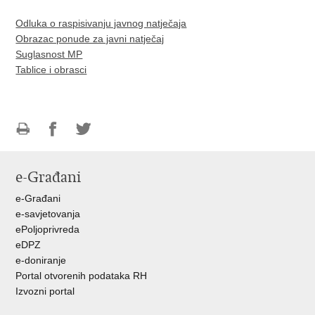
Odluka o raspisivanju javnog natječaja
Obrazac ponude za javni natječaj
Suglasnost MP
Tablice i obrasci
Ispiši
Podijeli
Podijeli
stranicu
na
na
e-Građani
Facebooku
Twitteru
e-Građani
e-savjetovanja
ePoljoprivreda
eDPZ
e-doniranje
Portal otvorenih podataka RH
Izvozni portal