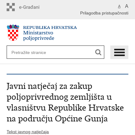
Preskoči
A
A
na
Prilagodba pristupačnosti
glavni
sadržaj
Javni natječaj za zakup
poljoprivrednog zemljišta u
vlasništvu Republike Hrvatske
na području Općine Gunja
Tekst javnog natječaja