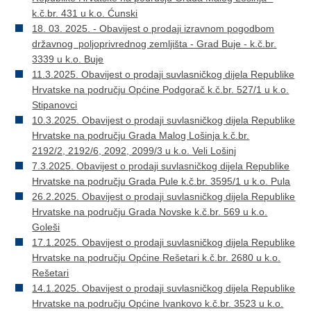
k.č.br. 431 u k.o. Ćunski
18. 03. 2025. - Obavijest o prodaji izravnom pogodbom
državnog poljoprivrednog zemljišta - Grad Buje - k.č.br.
3339 u k.o. Buje
11.3.2025.
Obavijest o prodaji suvlasničkog dijela Republike
Hrvatske na području Općine Podgorač k.č.br. 527/1 u k.o.
Stipanovci
10.3.2025. Obavijest o prodaji suvlasničkog dijela Republike
Hrvatske na području Grada Malog Lošinja k.č.br.
2192/2, 2192/6, 2092, 2099/3 u k.o. Veli Lošinj
7.3.2025. Obavijest o prodaji suvlasničkog dijela Republike
Hrvatske na području Grada Pule k.č.br. 3595/1 u k.o. Pula
26.2.2025. Obavijest o prodaji suvlasničkog dijela Republike
Hrvatske na području Grada Novske k.č.br. 569 u k.o.
Goleši
17.1.2025. Obavijest o prodaji suvlasničkog dijela Republike
Hrvatske na području Općine Rešetari k.č.br. 2680 u k.o.
Rešetari
14.1.2025. Obavijest o prodaji suvlasničkog dijela Republike
Hrvatske na području Općine Ivankovo k.č.br. 3523 u k.o.