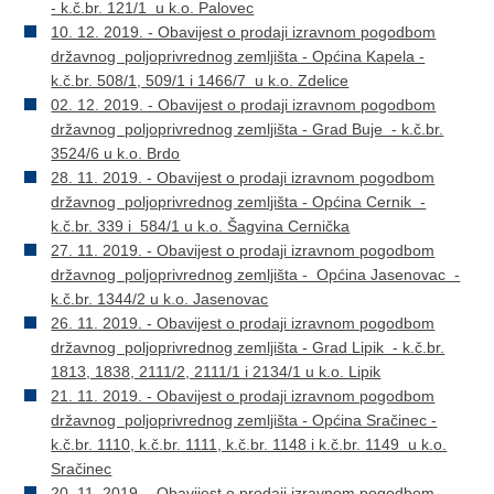
- k.č.br. 121/1 u k.o. Palovec
10. 12. 2019. - Obavijest o prodaji izravnom pogodbom
državnog poljoprivrednog zemljišta - Općina Kapela -
k.č.br. 508/1, 509/1 i 1466/7 u k.o. Zdelice
02. 12. 2019. - Obavijest o prodaji izravnom pogodbom
državnog poljoprivrednog zemljišta - Grad Buje - k.č.br.
3524/6 u k.o. Brdo
28. 11. 2019. - Obavijest o prodaji izravnom pogodbom
državnog poljoprivrednog zemljišta - Općina Cernik -
k.č.br. 339 i 584/1 u k.o. Šagvina Cernička
27. 11. 2019. - Obavijest o prodaji izravnom pogodbom
državnog poljoprivrednog zemljišta - Općina Jasenovac -
k.č.br. 1344/2 u k.o. Jasenovac
26. 11. 2019. - Obavijest o prodaji izravnom pogodbom
državnog poljoprivrednog zemljišta - Grad Lipik - k.č.br.
1813, 1838, 2111/2, 2111/1 i 2134/1 u k.o. Lipik
21. 11. 2019. - Obavijest o prodaji izravnom pogodbom
državnog poljoprivrednog zemljišta - Općina Sračinec -
k.č.br. 1110, k.č.br. 1111, k.č.br. 1148 i k.č.br. 1149 u k.o.
Sračinec
20. 11. 2019. - Obavijest o prodaji izravnom pogodbom