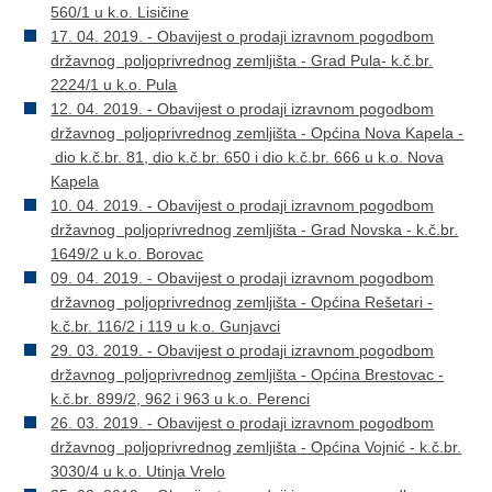
560/1 u k.o. Lisičine
17. 04. 2019. - Obavijest o prodaji izravnom pogodbom
državnog poljoprivrednog zemljišta - Grad Pula- k.č.br.
2224/1 u k.o. Pula
12. 04. 2019. - Obavijest o prodaji izravnom pogodbom
državnog poljoprivrednog zemljišta - Općina Nova Kapela -
dio k.č.br. 81, dio k.č.br. 650 i dio k.č.br. 666 u k.o. Nova
Kapela
10. 04. 2019. - Obavijest o prodaji izravnom pogodbom
državnog poljoprivrednog zemljišta - Grad Novska - k.č.br.
1649/2 u k.o. Borovac
09. 04. 2019. - Obavijest o prodaji izravnom pogodbom
državnog poljoprivrednog zemljišta - Općina Rešetari -
k.č.br. 116/2 i 119 u k.o. Gunjavci
29. 03. 2019. - Obavijest o prodaji izravnom pogodbom
državnog poljoprivrednog zemljišta - Općina Brestovac -
k.č.br. 899/2, 962 i 963 u k.o. Perenci
26. 03. 2019. - Obavijest o prodaji izravnom pogodbom
državnog poljoprivrednog zemljišta - Općina Vojnić - k.č.br.
3030/4 u k.o. Utinja Vrelo