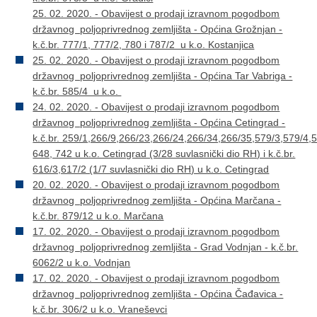
25. 02. 2020. - Obavijest o prodaji izravnom pogodbom
državnog poljoprivrednog zemljišta - Općina Grožnjan -
k.č.br. 777/1, 777/2, 780 i 787/2 u k.o. Kostanjica
25. 02. 2020. - Obavijest o prodaji izravnom pogodbom
državnog poljoprivrednog zemljišta - Općina Tar Vabriga -
k.č.br. 585/4 u k.o.
24. 02. 2020. - Obavijest o prodaji izravnom pogodbom
državnog poljoprivrednog zemljišta - Općina Cetingrad -
k.č.br. 259/1,266/9,266/23,266/24,266/34,266/35,579/3,579/4,
648, 742 u k.o. Cetingrad (3/28 suvlasnički dio RH) i k.č.br.
616/3,617/2 (1/7 suvlasnički dio RH) u k.o. Cetingrad
20. 02. 2020. - Obavijest o prodaji izravnom pogodbom
državnog poljoprivrednog zemljišta - Općina Marčana -
k.č.br. 879/12 u k.o. Marčana
17. 02. 2020. - Obavijest o prodaji izravnom pogodbom
državnog poljoprivrednog zemljišta - Grad Vodnjan - k.č.br.
6062/2 u k.o. Vodnjan
17. 02. 2020. - Obavijest o prodaji izravnom pogodbom
državnog poljoprivrednog zemljišta - Općina Čađavica -
k.č.br. 306/2 u k.o. Vraneševci