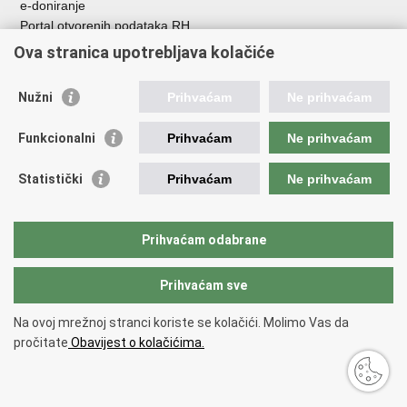
e-doniranje
Portal otvorenih podataka RH
Izvozni portal
Ova stranica upotrebljava kolačiće
Pristup informacijama
Nužni
Prihvaćam
Ne prihvaćam
Pravo na pristup informacijama
Izjava o pristupačnosti
Funkcionalni
Prihvaćam
Ne prihvaćam
Jednostavna nabava
Zapošljavanje
Statistički
Prihvaćam
Ne prihvaćam
Zakoni i propisi
Proračun
Javni natječaji za zakup poljoprivrednog zemljišta u vlasništvu
Prihvaćam odabrane
RH
Prihvaćam sve
Važne poveznice
Vlada RH
Na ovoj mrežnoj stranci koriste se kolačići. Molimo Vas da
Hrvatska agencija za poljoprivredu i hranu
pročitate
Obavijest o kolačićima.
Agencija za plaćanja u poljoprivredi, ribarstvu i ruralnom
razvoju
Državna ergela Đakovo i Lipik