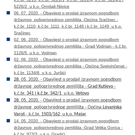
5226/2 u k.o. Omišalj-Njivice
06. 07. 2020. - Obavijest o prodaji izravnom pogodbom
državnog poljoprivrednog zemljišta -Općina Sračinec -
k.č.br. 1110, k.č.br. 1111, k.č.br. 1148 i k.č.br. 1149 u k.o.
Sračinec
02. 06. 2020. - Obavijest o prodaji izravnom pogodbom
državnog poljoprivrednog zemljišta - Grad Vodnjan - k.č.br.
2126/5 u k.o. Vodnjan
02. 06. 2020. - Obavijest o prodaji izravnom pogodbom
državnog poljoprivrednog zemljišta - Općina Svetvinčenat -
k.č.br. 1134/6 u k.o. Juršići
28
. 0
5
. 2020. - Obavijest o prodaji izravnom pogodbom
državnog poljoprivrednog zemljišta -
Grad Kutjevo
-
k.č.br.
341 i k.č.br. 342/1
u k.o.
Vetovo
28
. 0
5
. 2020. - Obavijest o prodaji izravnom pogodbom
državnog poljoprivrednog zemljišta - Općina
Levanjska
Varoš
- k.č.br.
1503/162
u k.o.
Majar
14. 05. 2020. - Obavijest o prodaji izravnom pogodbom
državnog poljoprivrednog zemljišta -Grad Velika Gorica -
k.č.br. 973/3 u k.o. Gradići