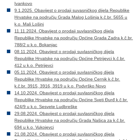
Ivankovo
9.1.2025. Obavijest o prodaji suvasničkog dijela Republike
Hrvatske na području Grada Malog Lošinja k.č.br. 5655 u
k.o. Mali Lošinj
11.11.2024. Obavijest o prodaji suvlasničkog dijela
Republike Hrvatske na području Općine Grada Zadra k.č.br.
788/2 u k.o. Bokanjac
08.11.2024. Obavijest o prodaji suvlasničkog dijela
Republike Hrvatske na području Općine Petrijevci k.č.br.
412 u k.o. Petrijevci
05.11.2024. Obavijest o prodaji suvlasničkog dijela
Republike Hrvatske na području Općine Cernik k.č.br.
k.č.br. 3915, 3916, 3919 u k.o. Podvrško Novo
14.10.2024. Obavijest o prodaji suvlasničkog dijela
Republike Hrvatske na području Općine Sveti Đurđ k.č.br.
424/9 u k.o. Sesvete Ludbreške
29.08.2024. Obavijest o prodaji suvlasničkog dijela
Republike Hrvatske na području Grada Našica za k.č.br.
694 u k.o. Vukojevci
21.08.2024. Obavijest o prodaji suvlasničkog dijela