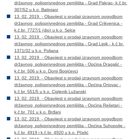
državnog poljoprivrednog zemljišta - Grad Pakrac- k.č.br.
307/52 u k.o. Batinjani
13. 02. 2019. - Obavijest o prodaji izravnom pogodbom
državnog poljoprivrednog zemljišta - Grad Crikvenica -
k.č.br. 7727/1 (dio) u k.o. Selce
13. 02. 2019. - Obavijest o prodaji izravnom pogodbom
državnog poljoprivrednog zemljišta - Grad Lipik - k.č.br.
1371/32 u k.o. Poljana
13. 02. 2019. - Obavijest o prodaji izravnom pogodbom
državnog poljoprivrednog zemljišta - Općina Dragalić -
k.č.br. 506 u k.o. Donji Bogićevci
13. 02. 2019. - Obavijest o prodaji izravnom pogodbom
državnog poljoprivrednog zemljišta - Općina Oriovac -
k.č.br. 551/5 u k.o. Ciglenik Lužanski
13. 02. 2019. - Obavijest o prodaji izravnom pogodbom
državnog poljoprivrednog zemljišta - Općina Rešetari -
k.č.br. 701 u k.o. Brđani
13. 02. 2019. - Obavijest o prodaji izravnom pogodbom
državnog poljoprivrednog zemljišta - Općina Suhopolje -
k.č.br. 4919 i k.č.br. 4920 u k.o. Pčelić