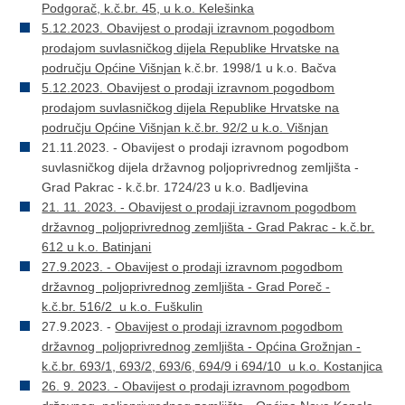
Podgorač, k.č.br. 45, u k.o. Kelešinka
5.12.2023. Obavijest o prodaji izravnom pogodbom
prodajom suvlasničkog dijela Republike Hrvatske na
području Općine Višnjan
k.č.br. 1998/1 u k.o. Bačva
5.12.2023. Obavijest o prodaji izravnom pogodbom
prodajom suvlasničkog dijela Republike Hrvatske na
području Općine Višnjan k.č.br. 92/2 u k.o. Višnjan
21.11.2023. - Obavijest o prodaji izravnom pogodbom
suvlasničkog dijela državnog poljoprivrednog zemljišta -
Grad Pakrac - k.č.br. 1724/23 u k.o. Badljevina
21. 11. 2023. - Obavijest o prodaji izravnom pogodbom
državnog poljoprivrednog zemljišta - Grad Pakrac - k.č.br.
612 u k.o. Batinjani
27.9.2023. - Obavijest o prodaji izravnom pogodbom
državnog poljoprivrednog zemljišta - Grad Poreč -
k.č.br. 516/2 u k.o. Fuškulin
27.9.2023. -
Obavijest o prodaji izravnom pogodbom
državnog poljoprivrednog zemljišta - Općina Grožnjan -
k.č.br. 693/1, 693/2, 693/6, 694/9 i 694/10 u k.o. Kostanjica
26. 9. 2023. - Obavijest o prodaji izravnom pogodbom