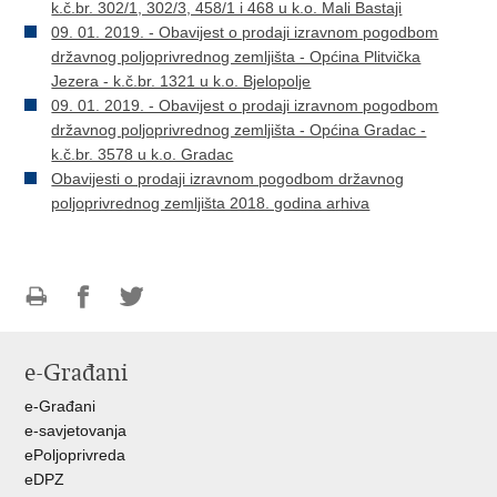
k.č.br. 302/1, 302/3, 458/1 i 468 u k.o. Mali Bastaji
09. 01. 2019. - Obavijest o prodaji izravnom pogodbom
državnog poljoprivrednog zemljišta - Općina Plitvička
Jezera - k.č.br. 1321 u k.o. Bjelopolje
09. 01. 2019. - Obavijest o prodaji izravnom pogodbom
državnog poljoprivrednog zemljišta - Općina Gradac -
k.č.br. 3578 u k.o. Gradac
Obavijesti o prodaji izravnom pogodbom državnog
poljoprivrednog zemljišta 2018. godina arhiva
Ispiši
Podijeli
Podijeli
stranicu
na
na
e-Građani
Facebooku
Twitteru
e-Građani
e-savjetovanja
ePoljoprivreda
eDPZ