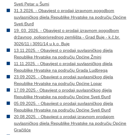
Sveti Petar u Šumi
31.3.2026. - Obavijest o prodaji izravnom pogodbom
suvlasničkog dijela Republike Hrvatske na području Općine
Sveti Đurđ
19. 03. 2026. - Obavijest o prodaji izravnom pogodbom
državnog poljoprivrednog zemljišta - Grad Buje - k.č.br.
3026/11 i 3091/14 u k.o. Buje
13.11.2025. - Obavijest o prodaji suvlasničkog dijela
Republike Hrvatske na području Općine Žminj
11.11.2025. - Obavijest o prodaji suvlasničkog dijela
Republike Hrvatske na području Grada Ludbrega
23.09.2025. - Obavijest o prodaji suvlasničkog dijela
Republike Hrvatske na području Općine Lopar
17.09.2025.- Obavijest o prodaji suvlasničkog dijela
Republike Hrvatske na području Općine Sveti Đurđ
05.09.2025. - Obavijest o prodaji suvlasničkog dijela
Republike Hrvatske na području Općine Sveti Đurđ
20.08.2025. - Obavijest o prodaji izravnom prodajom
suvlasničkog dijela Republike Hrvatske na području Općine
Gračišće