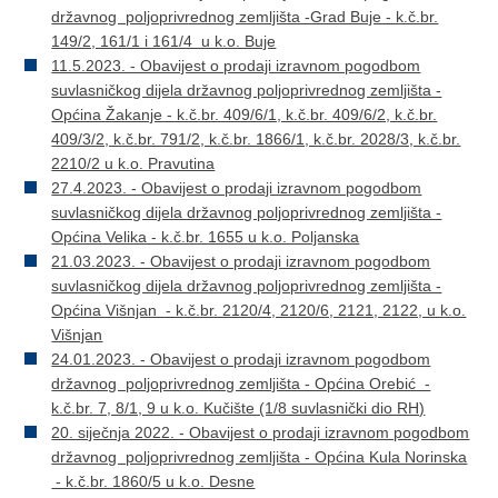
državnog poljoprivrednog zemljišta -Grad Buje - k.č.br.
149/2, 161/1 i 161/4 u k.o. Buje
11.5.2023. - Obavijest o prodaji izravnom pogodbom
suvlasničkog dijela državnog poljoprivrednog zemljišta -
Općina Žakanje - k.č.br. 409/6/1, k.č.br. 409/6/2, k.č.br.
409/3/2, k.č.br. 791/2, k.č.br. 1866/1, k.č.br. 2028/3, k.č.br.
2210/2 u k.o. Pravutina
27.4.2023. - Obavijest o prodaji izravnom pogodbom
suvlasničkog dijela državnog poljoprivrednog zemljišta -
Općina Velika - k.č.br. 1655 u k.o. Poljanska
21.03.2023. - Obavijest o prodaji izravnom pogodbom
suvlasničkog dijela državnog poljoprivrednog zemljišta -
Općina Višnjan - k.č.br. 2120/4, 2120/6, 2121, 2122, u k.o.
Višnjan
24.01.2023. - Obavijest o prodaji izravnom pogodbom
državnog poljoprivrednog zemljišta - Općina Orebić -
k.č.br. 7, 8/1, 9 u k.o. Kučište (1/8 suvlasnički dio RH)
20. siječnja 2022. - Obavijest o prodaji izravnom pogodbom
državnog poljoprivrednog zemljišta - Općina Kula Norinska
- k.č.br. 1860/5 u k.o. Desne