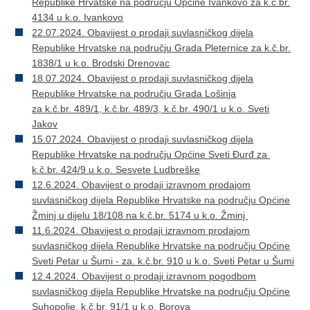
Republike Hrvatske na području Općine Ivankovo za k.č.br.
4134 u k.o. Ivankovo
22.07.2024. Obavijest o prodaji suvlasničkog dijela
Republike Hrvatske na području Grada Pleternice za k.č.br.
1838/1 u k.o. Brodski Drenovac
18.07.2024. Obavijest o prodaji suvlasničkog dijela
Republike Hrvatske na području Grada Lošinja
za k.č.br. 489/1, k.č.br. 489/3, k.č.br. 490/1 u k.o. Sveti
Jakov
15.07.2024. Obavijest o prodaji suvlasničkog dijela
Republike Hrvatske na području Općine Sveti Đurđ za
k.č.br. 424/9 u k.o. Sesvete Ludbreške
12.6.2024. Obavijest o prodaji izravnom prodajom
suvlasničkog dijela Republike Hrvatske na području Općine
Žminj u dijelu 18/108 na k.č.br. 5174 u k.o. Žminj
11.6.2024. Obavijest o prodaji izravnom prodajom
suvlasničkog dijela Republike Hrvatske na području Općine
Sveti Petar u Šumi - za. k.č.br. 910 u k.o. Sveti Petar u Šumi
12.4.2024. Obavijest o prodaji izravnom pogodbom
suvlasničkog dijela Republike Hrvatske na području Općine
Suhopolje, k.č.br. 91/1 u k.o. Borova