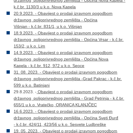
državnog poljoprivrednog zemljišta - Općina Nova Kapela -
k.č.br. 1130/3 u k.o. Nova Kapela
20.9.2023. - Obavijest o prodaji izravnom pogodbom
državnog poljoprivrednog zemljišta - Općina
Višnjan - k.č.br. 831/1, u k.o. Višnjan
18.9.2023. - Obavijest o prodaji izravnom pogodbom
državnog poljoprivrednog zemljišta - Općina Vrsar - k.č.br.
153/2, u k.o. Lim
14
.9.2023. - Obavijest o prodaji izravnom pogodbom
državnog poljoprivrednog zemljišta - Općina Nova
Kapela - k.č.br. 912, 972 u k.o. Seoce
31. 08. 2023. - Obavijest o prodaji izravnom pogodbom
državnog poljoprivrednog zemljišta -Grad Pakrac - k.č.br.
599 u k.o. Batinjani
29.8.2023. -
Obavijest o prodaji izravnom pogodbom
državnog poljoprivrednog zemljišta - Grad Petrinja - k.č.br.
655/1 u k.o. Vratečko, ORANICA KLANJČEC
16.6.2023. - Obavijest o prodaji izravnom pogodbom
državnog poljoprivrednog zemljišta - Općina Sveti Đurđ
- k.č.br. 424/11, 423/56 u k.o. Sesvete Ludbreške
19. 05. 2023. - Obavijest o prodaji izravnom pogodbom