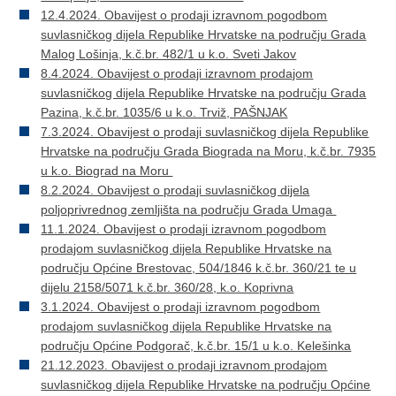
12.4.2024. Obavijest o prodaji izravnom pogodbom
suvlasničkog dijela Republike Hrvatske na području Grada
Malog Lošinja, k.č.br. 482/1 u k.o. Sveti Jakov
8.4.2024. Obavijest o prodaji izravnom prodajom
suvlasničkog dijela Republike Hrvatske na području Grada
Pazina, k.č.br. 1035/6 u k.o. Trviž, PAŠNJAK
7.3.2024. Obavijest o prodaji suvlasničkog dijela Republike
Hrvatske na području Grada Biograda na Moru, k.č.br. 7935
u k.o. Biograd na Moru
8.2.2024. Obavijest o prodaji suvlasničkog dijela
poljoprivrednog zemljišta na području Grada Umaga
11.1.2024. Obavijest o prodaji izravnom pogodbom
prodajom suvlasničkog dijela Republike Hrvatske na
području Općine Brestovac, 504/1846 k.č.br. 360/21 te u
dijelu 2158/5071 k.č.br. 360/28, k.o. Koprivna
3.1.2024. Obavijest o prodaji izravnom pogodbom
prodajom suvlasničkog dijela Republike Hrvatske na
području Općine Podgorač, k.č.br. 15/1 u k.o. Kelešinka
21.12.2023. Obavijest o prodaji izravnom prodajom
suvlasničkog dijela Republike Hrvatske na području Općine