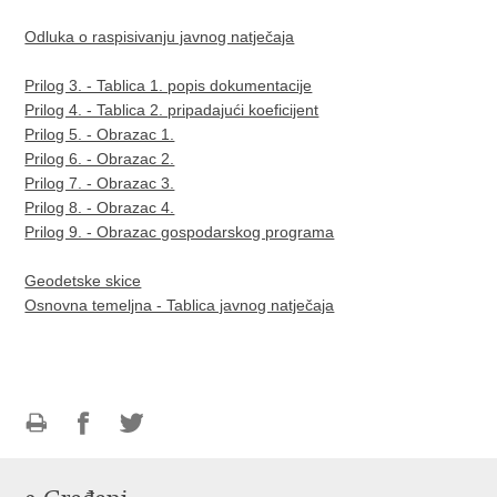
Odluka o raspisivanju javnog natječaja
Prilog 3. - Tablica 1. popis dokumentacije
Prilog 4. - Tablica 2. pripadajući koeficijent
Prilog 5. - Obrazac 1.
Prilog 6. - Obrazac 2.
Prilog 7. - Obrazac 3.
Prilog 8. - Obrazac 4.
Prilog 9. - Obrazac gospodarskog programa
Geodetske skice
Osnovna temeljna - Tablica javnog natječaja
Ispiši
Podijeli
Podijeli
stranicu
na
na
Facebooku
Twitteru