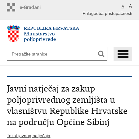
Preskoči
A
A
na
Prilagodba pristupačnosti
glavni
sadržaj
Javni natječaj za zakup
poljoprivrednog zemljišta u
vlasništvu Republike Hrvatske
na području Općine Sibinj
Tekst javnog natječaja