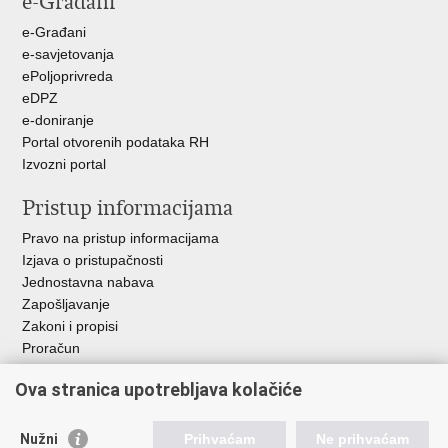
e-Građani
e-Građani
e-savjetovanja
ePoljoprivreda
eDPZ
e-doniranje
Portal otvorenih podataka RH
Izvozni portal
Pristup informacijama
Pravo na pristup informacijama
Izjava o pristupačnosti
Jednostavna nabava
Zapošljavanje
Zakoni i propisi
Proračun
Javni natječaji za zakup poljoprivrednog zemljišta u vlasništvu
Ova stranica upotrebljava kolačiće
RH
Važne poveznice
Nužni
Prihvaćam
Ne prihvaćam