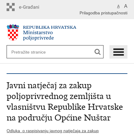
Preskoči
A
A
na
Prilagodba pristupačnosti
glavni
sadržaj
Javni natječaj za zakup
poljoprivrednog zemljišta u
vlasništvu Republike Hrvatske
na području Općine Nuštar
Odluka o raspisivanju javnog natječaja za zakup