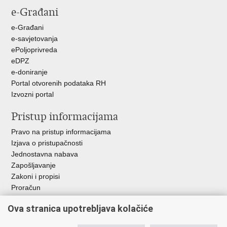
e-Građani
Facebooku
Twitteru
e-Građani
e-savjetovanja
ePoljoprivreda
eDPZ
e-doniranje
Portal otvorenih podataka RH
Izvozni portal
Pristup informacijama
Pravo na pristup informacijama
Izjava o pristupačnosti
Jednostavna nabava
Zapošljavanje
Zakoni i propisi
Proračun
Javni natječaji za zakup poljoprivrednog zemljišta u vlasništvu
Ova stranica upotrebljava kolačiće
RH