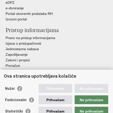
eDPZ
e-doniranje
Portal otvorenih podataka RH
Izvozni portal
Pristup informacijama
Pravo na pristup informacijama
Izjava o pristupačnosti
Jednostavna nabava
Zapošljavanje
Zakoni i propisi
Proračun
Javni natječaji za zakup poljoprivrednog zemljišta u vlasništvu
Ova stranica upotrebljava kolačiće
RH
Važne poveznice
Nužni
Prihvaćam
Ne prihvaćam
Vlada RH
Funkcionalni
Prihvaćam
Ne prihvaćam
Hrvatska agencija za poljoprivredu i hranu
Agencija za plaćanja u poljoprivredi, ribarstvu i ruralnom
Statistički
Prihvaćam
Ne prihvaćam
razvoju