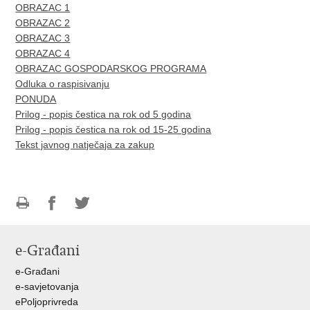
OBRAZAC 1
OBRAZAC 2
OBRAZAC 3
OBRAZAC 4
OBRAZAC GOSPODARSKOG PROGRAMA
Odluka o raspisivanju
PONUDA
Prilog - popis čestica na rok od 5 godina
Prilog - popis čestica na rok od 15-25 godina
Tekst javnog natječaja za zakup
Ispiši
Podijeli
Podijeli
stranicu
na
na
e-Građani
Facebooku
Twitteru
e-Građani
e-savjetovanja
ePoljoprivreda