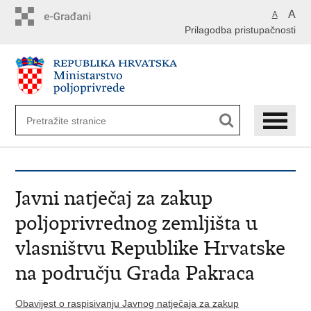
Preskoči
A
A
na
Prilagodba pristupačnosti
glavni
sadržaj
Javni natječaj za zakup
poljoprivrednog zemljišta u
vlasništvu Republike Hrvatske
na području Grada Pakraca
Obavijest o raspisivanju Javnog natječaja za zakup