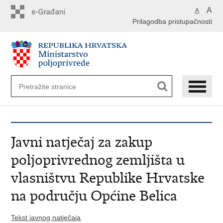
Preskoči
A
A
na
Prilagodba pristupačnosti
glavni
sadržaj
Javni natječaj za zakup
poljoprivrednog zemljišta u
vlasništvu Republike Hrvatske
na području Općine Belica
Tekst javnog natječaja