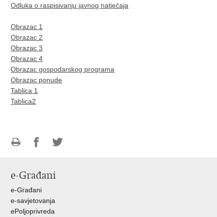
Odluka o raspisivanju javnog natječaja
Obrazac 1
Obrazac 2
Obrazac 3
Obrazac 4
Obrazac gospodarskog programa
Obrazac ponude
Tablica 1
Tablica2
Ispiši
Podijeli
Podijeli
stranicu
na
na
e-Građani
Facebooku
Twitteru
e-Građani
e-savjetovanja
ePoljoprivreda