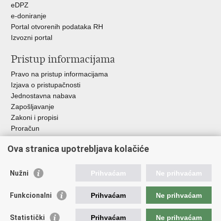
eDPZ
e-doniranje
Portal otvorenih podataka RH
Izvozni portal
Pristup informacijama
Pravo na pristup informacijama
Izjava o pristupačnosti
Jednostavna nabava
Zapošljavanje
Zakoni i propisi
Proračun
Javni natječaji za zakup poljoprivrednog zemljišta u vlasništvu
Ova stranica upotrebljava kolačiće
RH
Važne poveznice
Nužni
Prihvaćam
Ne prihvaćam
Vlada RH
Funkcionalni
Prihvaćam
Ne prihvaćam
Hrvatska agencija za poljoprivredu i hranu
Agencija za plaćanja u poljoprivredi, ribarstvu i ruralnom
Statistički
Prihvaćam
Ne prihvaćam
razvoju