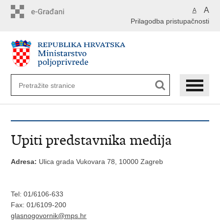
Preskoči
A
A
na
Prilagodba pristupačnosti
glavni
sadržaj
Upiti predstavnika medija
Adresa:
Ulica grada Vukovara 78, 10000 Zagreb
Tel: 01/6106-633
Fax: 01/6109-200
glasnogovornik@mps.hr