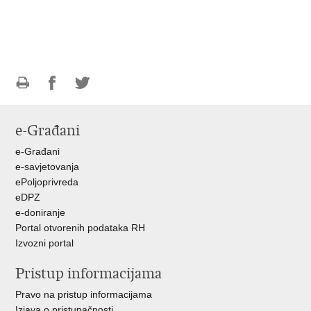
Ispiši
Podijeli
Podijeli
stranicu
na
na
e-Građani
Facebooku
Twitteru
e-Građani
e-savjetovanja
ePoljoprivreda
eDPZ
e-doniranje
Portal otvorenih podataka RH
Izvozni portal
Pristup informacijama
Pravo na pristup informacijama
Izjava o pristupačnosti