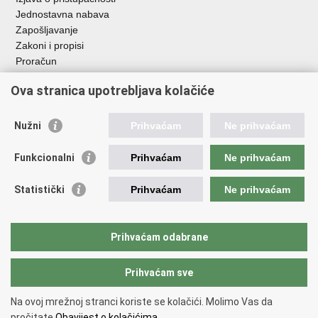
Jednostavna nabava
Zapošljavanje
Zakoni i propisi
Proračun
Javni natječaji za zakup poljoprivrednog zemljišta u vlasništvu
Ova stranica upotrebljava kolačiće
RH
Važne poveznice
Nužni
Prihvaćam
Ne prihvaćam
Vlada RH
Funkcionalni
Prihvaćam
Ne prihvaćam
Hrvatska agencija za poljoprivredu i hranu
Agencija za plaćanja u poljoprivredi, ribarstvu i ruralnom
Statistički
Prihvaćam
Ne prihvaćam
razvoju
Državna ergela Đakovo i Lipik
Hrvatske šume
Prihvaćam odabrane
Pučka pravobraniteljica
Prihvaćam sve
Povratak na vrh
Na ovoj mrežnoj stranci koriste se kolačići. Molimo Vas da
Copyright © 2026 Ministarstvo poljoprivrede, šumarstva i ribarstva.
Uvjeti
pročitate
Obavijest o kolačićima.