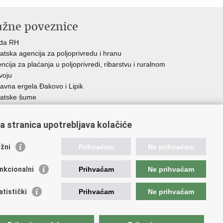
ažne poveznice
ada RH
atska agencija za poljoprivredu i hranu
ncija za plaćanja u poljoprivredi, ribarstvu i ruralnom
voju
avna ergela Đakovo i Lipik
atske šume
ka pravobraniteljica
a stranica upotrebljava kolačiće
žni
Prihvaćam
Ne prihvaćam
.
nkcionalni
Prihvaćam
Ne prihvaćam
atistički
Prihvaćam
Ne prihvaćam