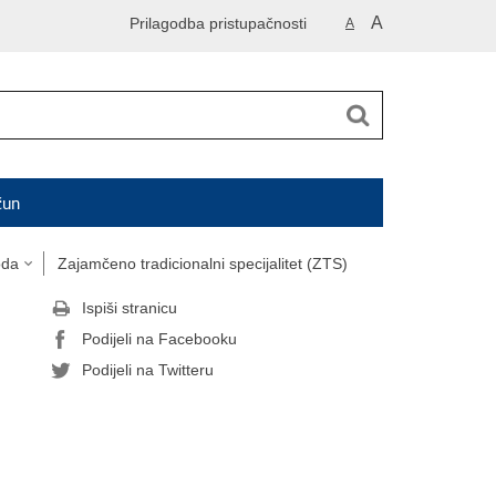
A
Prilagodba pristupačnosti
A
čun
oda
Zajamčeno tradicionalni specijalitet (ZTS)
Ispiši stranicu
Podijeli na Facebooku
Podijeli na Twitteru