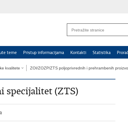
nute teme
Pristup informacijama
Kontakti
Statistika
Prora
e kvalitete
ZOI/ZOZP/ZTS poljoprivrednih i prehrambenih proizv
 specijalitet (ZTS)
a