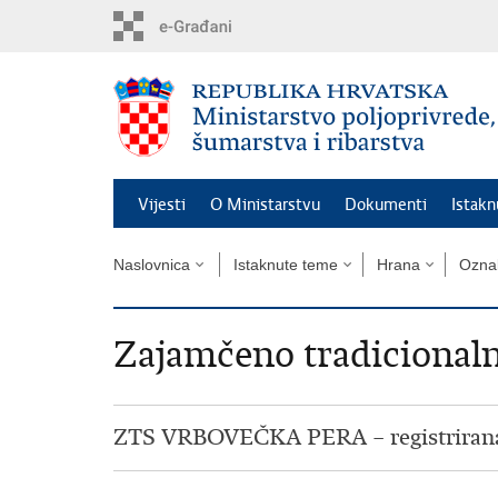
Preskoči
na
glavni
sadržaj
Vijesti
O Ministarstvu
Dokumenti
Istak
Naslovnica
Istaknute teme
Hrana
Oznak
Zajamčeno tradicionalni
ZTS VRBOVEČKA PERA – registriran