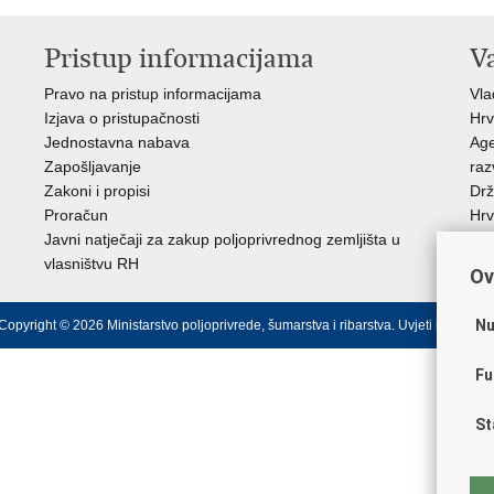
Pristup informacijama
V
Pravo na pristup informacijama
Vl
Izjava o pristupačnosti
Hrv
Jednostavna nabava
Age
Zapošljavanje
raz
Zakoni i propisi
Drž
Proračun
Hrv
Javni natječaji za zakup poljoprivrednog zemljišta u
Puč
vlasništvu RH
Ov
Nu
Copyright © 2026 Ministarstvo poljoprivrede, šumarstva i ribarstva.
Uvjeti korištenja
Fu
St