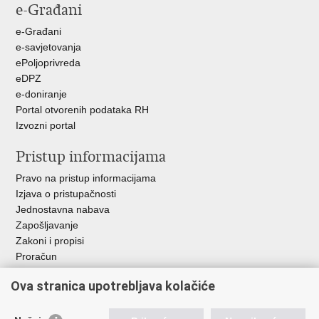
e-Građani
Facebooku
Twitteru
e-Građani
e-savjetovanja
ePoljoprivreda
eDPZ
e-doniranje
Portal otvorenih podataka RH
Izvozni portal
Pristup informacijama
Pravo na pristup informacijama
Izjava o pristupačnosti
Jednostavna nabava
Zapošljavanje
Zakoni i propisi
Proračun
Javni natječaji za zakup poljoprivrednog zemljišta u vlasništvu
Ova stranica upotrebljava kolačiće
RH