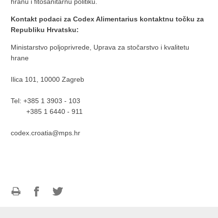
hranu i fitosanitarnu politiku.
Kontakt podaci za Codex Alimentarius kontaktnu točku za
Republiku Hrvatsku:
Ministarstvo poljoprivrede, Uprava za stočarstvo i kvalitetu
hrane
Ilica 101, 10000 Zagreb
Tel: +385 1 3903 - 103
+385 1 6440 - 911
codex.croatia@mps.hr
Ispiši
Podijeli
Podijeli
stranicu
na
na