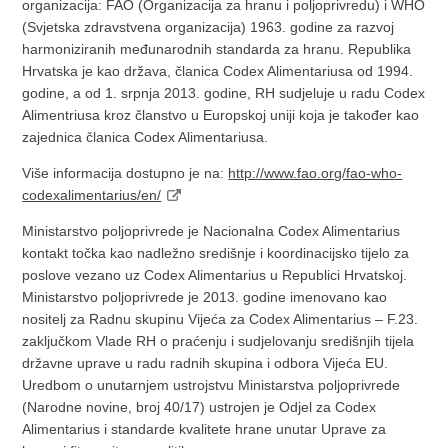
organizacija: FAO (Organizacija za hranu i poljoprivredu) i WHO
(Svjetska zdravstvena organizacija) 1963. godine za razvoj
harmoniziranih međunarodnih standarda za hranu. Republika
Hrvatska je kao država, članica Codex Alimentariusa od 1994.
godine, a od 1. srpnja 2013. godine, RH sudjeluje u radu Codex
Alimentriusa kroz članstvo u Europskoj uniji koja je također kao
zajednica članica Codex Alimentariusa.
Više informacija dostupno je na:
http://www.fao.org/fao-who-
codexalimentarius/en/
Ministarstvo poljoprivrede je Nacionalna Codex Alimentarius
kontakt točka kao nadležno središnje i koordinacijsko tijelo za
poslove vezano uz Codex Alimentarius u Republici Hrvatskoj.
Ministarstvo poljoprivrede je 2013. godine imenovano kao
nositelj za Radnu skupinu Vijeća za Codex Alimentarius – F.23.
zaključkom Vlade RH o praćenju i sudjelovanju središnjih tijela
državne uprave u radu radnih skupina i odbora Vijeća EU.
Uredbom o unutarnjem ustrojstvu Ministarstva poljoprivrede
(Narodne novine, broj 40/17) ustrojen je Odjel za Codex
Alimentarius i standarde kvalitete hrane unutar Uprave za