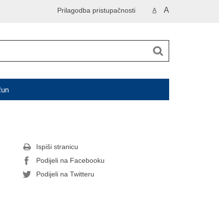
A
Prilagodba pristupačnosti
A
čun
Ispiši stranicu
Podijeli na Facebooku
Podijeli na Twitteru