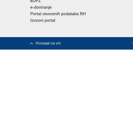
eDPZ
e-doniranje
Portal otvorenih podataka RH
Izvozni portal
Povratak na vrh