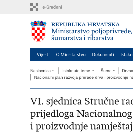
Preskoči
na
glavni
sadržaj
Vijesti
O Ministarstvu
Dokumenti
Istak
Naslovnica
Istaknute teme
Šume
Drvna
Nacionalni plan razvoja prerade drva i proizvodnje 
VI. sjednica Stručne ra
prijedloga Nacionalnog
i proizvodnje namješta