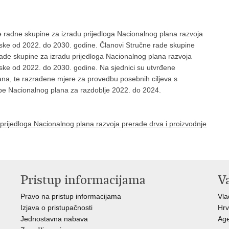
e radne skupine za izradu prijedloga Nacionalnog plana razvoja
tske od 2022. do 2030. godine. Članovi Stručne rade skupine
 rade skupine za izradu prijedloga Nacionalnog plana razvoja
ske od 2022. do 2030. godine. Na sjednici su utvrđene
ana, te razrađene mjere za provedbu posebnih ciljeva s
dbe Nacionalnog plana za razdoblje 2022. do 2024.
 prijedloga Nacionalnog plana razvoja prerade drva i proizvodnje
Pristup informacijama
V
Pravo na pristup informacijama
Vl
Izjava o pristupačnosti
Hrv
Jednostavna nabava
Age