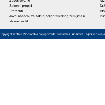
Zapošljavanje
raz
Zakoni i propisi
Drž
Proračun
Hrv
Javni natječaji za zakup poljoprivrednog zemljišta u
Puč
vlasništvu RH
Copyright © 2026 Ministarstvo poljoprivrede, šumarstva i ribarstva.
Uvjeti korištenja