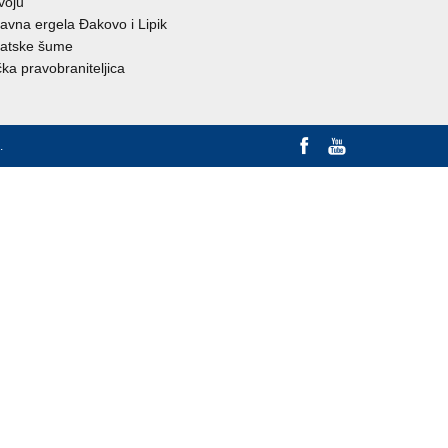
voju
avna ergela Đakovo i Lipik
atske šume
ka pravobraniteljica
.