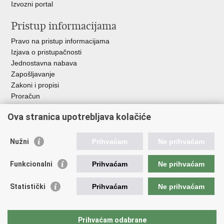
Izvozni portal
Pristup informacijama
Pravo na pristup informacijama
Izjava o pristupačnosti
Jednostavna nabava
Zapošljavanje
Zakoni i propisi
Proračun
Javni natječaji za zakup poljoprivrednog zemljišta u vlasništvu
Ova stranica upotrebljava kolačiće
RH
Važne poveznice
Nužni
Prihvaćam
Ne prihvaćam
Vlada RH
Funkcionalni
Prihvaćam
Ne prihvaćam
Hrvatska agencija za poljoprivredu i hranu
Agencija za plaćanja u poljoprivredi, ribarstvu i ruralnom
Statistički
Prihvaćam
Ne prihvaćam
razvoju
Državna ergela Đakovo i Lipik
Hrvatske šume
Prihvaćam odabrane
Pučka pravobraniteljica