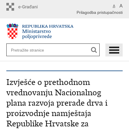
Preskoči
A
A
na
Prilagodba pristupačnosti
glavni
sadržaj
Izvješće o prethodnom
vrednovanju Nacionalnog
plana razvoja prerade drva i
proizvodnje namještaja
Republike Hrvatske za