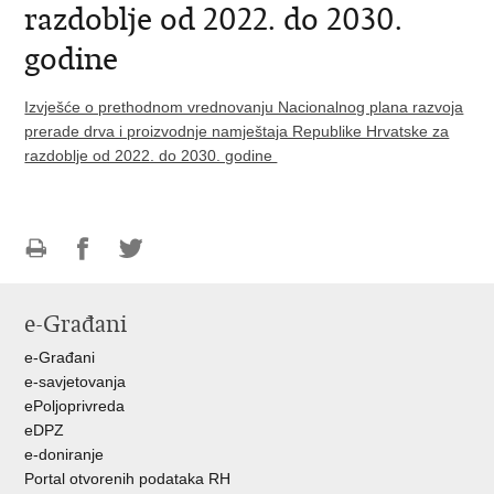
razdoblje od 2022. do 2030.
godine
Izvješće o prethodnom vrednovanju Nacionalnog plana razvoja
prerade drva i proizvodnje namještaja Republike Hrvatske za
razdoblje od 2022. do 2030. godine
Ispiši
Podijeli
Podijeli
stranicu
na
na
e-Građani
Facebooku
Twitteru
e-Građani
e-savjetovanja
ePoljoprivreda
eDPZ
e-doniranje
Portal otvorenih podataka RH