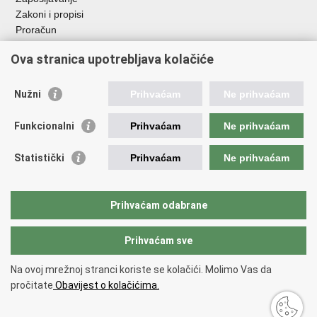
Zakoni i propisi
Proračun
Javni natječaji za zakup poljoprivrednog zemljišta u vlasništvu
Ova stranica upotrebljava kolačiće
RH
Važne poveznice
Nužni
Prihvaćam
Ne prihvaćam
Vlada RH
Funkcionalni
Prihvaćam
Ne prihvaćam
Hrvatska agencija za poljoprivredu i hranu
Agencija za plaćanja u poljoprivredi, ribarstvu i ruralnom
Statistički
Prihvaćam
Ne prihvaćam
razvoju
Državna ergela Đakovo i Lipik
Hrvatske šume
Prihvaćam odabrane
Pučka pravobraniteljica
Prihvaćam sve
Povratak na vrh
Na ovoj mrežnoj stranci koriste se kolačići. Molimo Vas da
Copyright © 2026 Ministarstvo poljoprivrede, šumarstva i ribarstva.
Uvjeti
pročitate
Obavijest o kolačićima.
korištenja
.