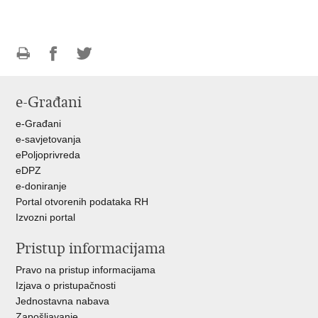
Ispiši
Podijeli
Podijeli
stranicu
na
na
e-Građani
Facebooku
Twitteru
e-Građani
e-savjetovanja
ePoljoprivreda
eDPZ
e-doniranje
Portal otvorenih podataka RH
Izvozni portal
Pristup informacijama
Pravo na pristup informacijama
Izjava o pristupačnosti
Jednostavna nabava
Zapošljavanje