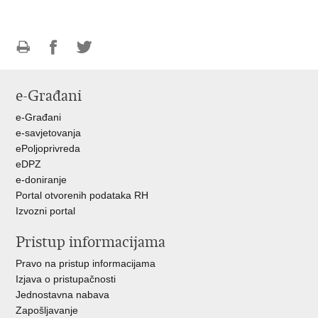
Ispiši
Podijeli
Podijeli
stranicu
na
na
e-Građani
Facebooku
Twitteru
e-Građani
e-savjetovanja
ePoljoprivreda
eDPZ
e-doniranje
Portal otvorenih podataka RH
Izvozni portal
Pristup informacijama
Pravo na pristup informacijama
Izjava o pristupačnosti
Jednostavna nabava
Zapošljavanje