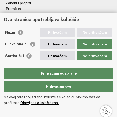
Zakoni i propisi
Proračun
Javni natječaji za zakup poljoprivrednog zemljišta u vlasništvu
Ova stranica upotrebljava kolačiće
RH
Važne poveznice
Nužni
Prihvaćam
Ne prihvaćam
Vlada RH
Funkcionalni
Prihvaćam
Ne prihvaćam
Hrvatska agencija za poljoprivredu i hranu
Agencija za plaćanja u poljoprivredi, ribarstvu i ruralnom
Statistički
Prihvaćam
Ne prihvaćam
razvoju
Državna ergela Đakovo i Lipik
Hrvatske šume
Prihvaćam odabrane
Pučka pravobraniteljica
Prihvaćam sve
Povratak na vrh
Na ovoj mrežnoj stranci koriste se kolačići. Molimo Vas da
Copyright © 2026 Ministarstvo poljoprivrede, šumarstva i ribarstva.
Uvjeti
pročitate
Obavijest o kolačićima.
korištenja
.