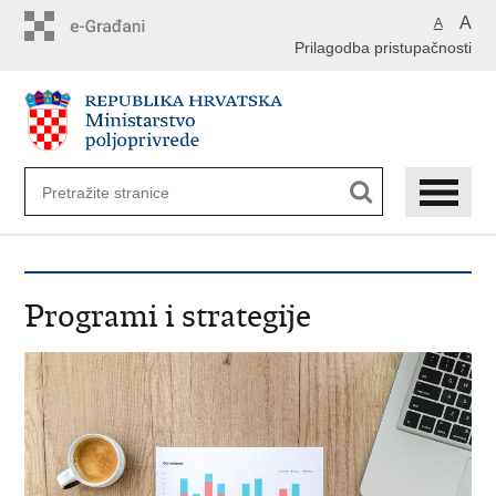
Preskoči
A
A
na
Prilagodba pristupačnosti
glavni
sadržaj
Programi i strategije