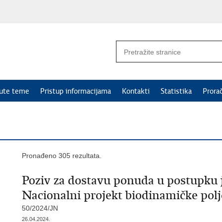
nute teme
Pristup informacijama
Kontakti
Statistika
Prora
Pronađeno 305 rezultata.
Poziv za dostavu ponuda u postupku 
Nacionalni projekt biodinamičke pol
50/2024/JN
26.04.2024.