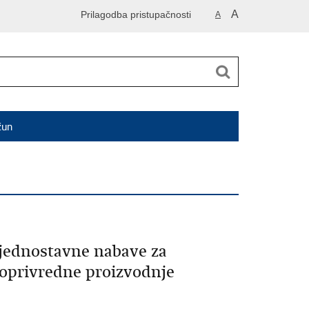
A
Prilagodba pristupačnosti
A
čun
jednostavne nabave za
joprivredne proizvodnje