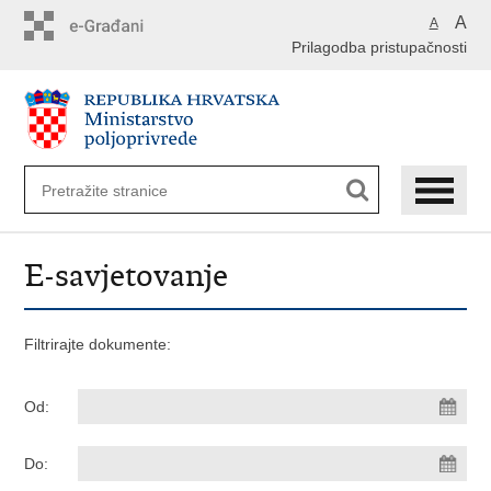
Preskoči
A
A
na
Prilagodba pristupačnosti
glavni
sadržaj
E-savjetovanje
Filtrirajte dokumente:
Od:
Do: