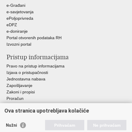
e-Građani
e-savjetovanja
ePoljoprivreda
eDPZ
e-doniranje
Portal otvorenih podataka RH
Izvozni portal
Pristup informacijama
Pravo na pristup informacijama
Izjava o pristupačnosti
Jednostavna nabava
Zapošljavanje
Zakoni i propisi
Proračun
Javni natječaji za zakup poljoprivrednog zemljišta u vlasništvu
Ova stranica upotrebljava kolačiće
RH
Važne poveznice
Nužni
Prihvaćam
Ne prihvaćam