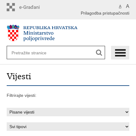
Preskoči
A
A
na
Prilagodba pristupačnosti
glavni
sadržaj
Vijesti
Filtrirajte vijesti: