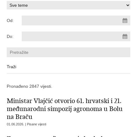
Od:
Do:
Pronađeno 2847 vijesti.
Ministar Vlajčić otvorio 61. hrvatski i 21.
međunarodni simpozij agronoma u Bolu
na Braču
01.06.2026. | Pisane vijesti