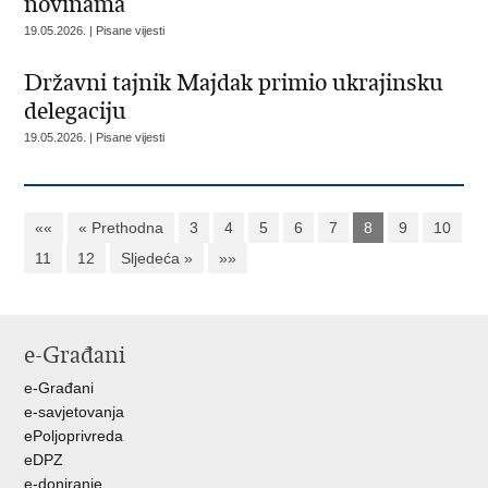
novinama
19.05.2026. | Pisane vijesti
Državni tajnik Majdak primio ukrajinsku
delegaciju
19.05.2026. | Pisane vijesti
««
« Prethodna
3
4
5
6
7
8
9
10
11
12
Sljedeća »
»»
e-Građani
e-Građani
e-savjetovanja
ePoljoprivreda
eDPZ
e-doniranje