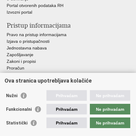
Portal otvorenih podataka RH
Izvozni portal
Pristup informacijama
Pravo na pristup informacijama
Izjava o pristupačnosti
Jednostavna nabava
Zapošljavanje
Zakoni i propisi
Proračun
Javni natječaji za zakup poljoprivrednog zemljišta u vlasništvu
Ova stranica upotrebljava kolačiće
RH
Važne poveznice
Nužni
Prihvaćam
Ne prihvaćam
Vlada RH
Funkcionalni
Prihvaćam
Ne prihvaćam
Hrvatska agencija za poljoprivredu i hranu
Agencija za plaćanja u poljoprivredi, ribarstvu i ruralnom
Statistički
Prihvaćam
Ne prihvaćam
razvoju
Državna ergela Đakovo i Lipik