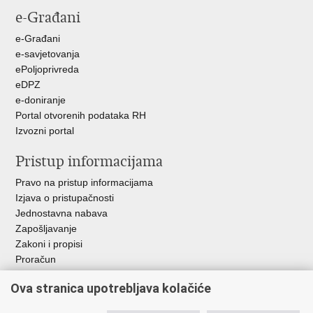
e-Građani
Facebooku
Twitteru
e-Građani
e-savjetovanja
ePoljoprivreda
eDPZ
e-doniranje
Portal otvorenih podataka RH
Izvozni portal
Pristup informacijama
Pravo na pristup informacijama
Izjava o pristupačnosti
Jednostavna nabava
Zapošljavanje
Zakoni i propisi
Proračun
Javni natječaji za zakup poljoprivrednog zemljišta u vlasništvu
Ova stranica upotrebljava kolačiće
RH