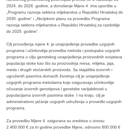
2024. do 2026. godine, a donošenje Mjere 4. ima uporište u
„Programu razvoja sektora mljekarstva u Republici Hrvatskoj do
2030. godine“ i „Akcijskom planu za provedbu Programa
razvoja sektora mljekarstva u Republici Hrvatskoj za razdoblje
do 2025. godine“.
Cilj provođenja mjere 4. je unaprjeđenje provedbe uzgojnih
programa i učinkovitija provedba metoda i postupaka uzgojnih
programa u cilju genetskog unaprjeđenja proizvodnih svojstava
populacija stoke kao što su proizvodnja mesa, mlijeka, jaja,
meda i drugih stočarskih proizvoda. Sa stajališta izvornih i
ugroženih pasmina domaćih životinja cilj je unaprjeđenje
uzgojnih programa metodama koje osiguravaju učinkovitije
očuvanje izvornih genotipova i genetske varijabilnosti u
populacijama izvornih pasmina stoke. I na kraju, cilj je
administrativno jačanje uzgojnih udruženja u provedbi uzgojnih
programa.
Za provedbu Mjere 4. osigurana su sredstva u iznosu
2.400.000 € za tri godine provedbe Mjere, odnosno 800.000 €