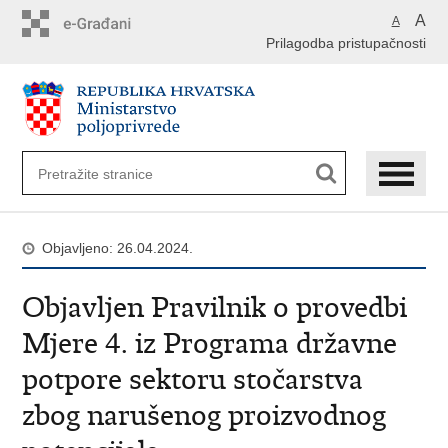
Preskoči
A
A
na
Prilagodba pristupačnosti
glavni
sadržaj
Objavljeno: 26.04.2024.
Objavljen Pravilnik o provedbi
Mjere 4. iz Programa državne
potpore sektoru stočarstva
zbog narušenog proizvodnog