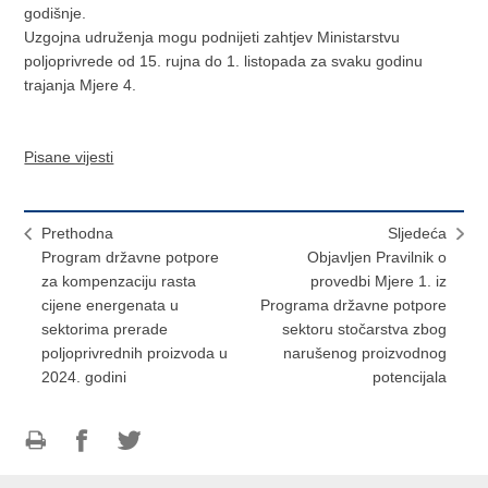
godišnje.
Uzgojna udruženja mogu podnijeti zahtjev Ministarstvu
poljoprivrede od 15. rujna do 1. listopada za svaku godinu
trajanja Mjere 4.
Pisane vijesti
Prethodna
Sljedeća
Program državne potpore
Objavljen Pravilnik o
za kompenzaciju rasta
provedbi Mjere 1. iz
cijene energenata u
Programa državne potpore
sektorima prerade
sektoru stočarstva zbog
poljoprivrednih proizvoda u
narušenog proizvodnog
2024. godini
potencijala
Ispiši
Podijeli
Podijeli
stranicu
na
na