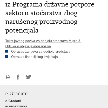
iz Programa državne potpore
sektoru stočarstva zbog
narušenog proizvodnog
potencijala
Tekst javnog poziva za dodjelu sredstava Mjere 3.
Odluka o objavi javnog poziva
Obrazac zahtjeva za dodjelu sredstava
Obrazac financijskog izvještaja
Ispiši
Podijeli
Podijeli
stranicu
na
na
e-Građani
Facebooku
Twitteru
e-Građani
e-savjetovanja