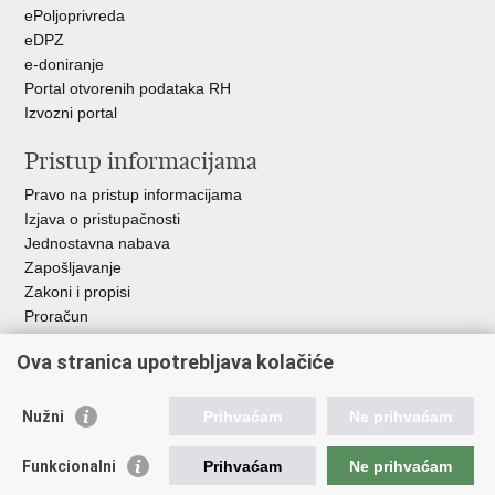
ePoljoprivreda
eDPZ
e-doniranje
Portal otvorenih podataka RH
Izvozni portal
Pristup informacijama
Pravo na pristup informacijama
Izjava o pristupačnosti
Jednostavna nabava
Zapošljavanje
Zakoni i propisi
Proračun
Javni natječaji za zakup poljoprivrednog zemljišta u vlasništvu
Ova stranica upotrebljava kolačiće
RH
Važne poveznice
Nužni
Prihvaćam
Ne prihvaćam
Vlada RH
Funkcionalni
Prihvaćam
Ne prihvaćam
Hrvatska agencija za poljoprivredu i hranu