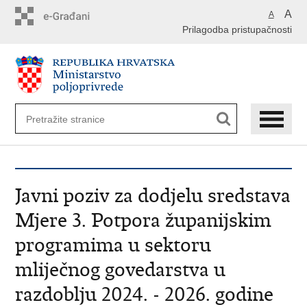
Preskoči
A
A
na
Prilagodba pristupačnosti
glavni
sadržaj
Javni poziv za dodjelu sredstava
Mjere 3. Potpora županijskim
programima u sektoru
mliječnog govedarstva u
razdoblju 2024. - 2026. godine