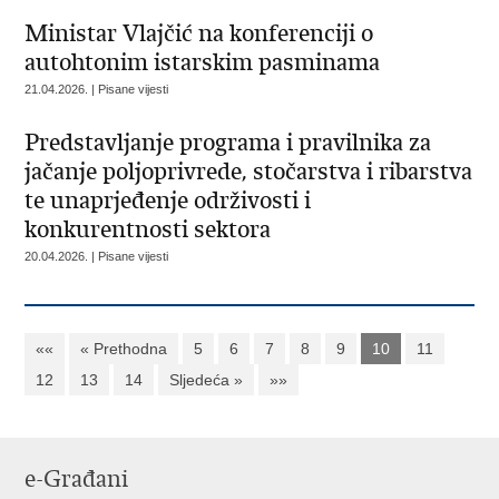
Ministar Vlajčić na konferenciji o
autohtonim istarskim pasminama
21.04.2026. | Pisane vijesti
Predstavljanje programa i pravilnika za
jačanje poljoprivrede, stočarstva i ribarstva
te unaprjeđenje održivosti i
konkurentnosti sektora
20.04.2026. | Pisane vijesti
««
« Prethodna
5
6
7
8
9
10
11
12
13
14
Sljedeća »
»»
e-Građani