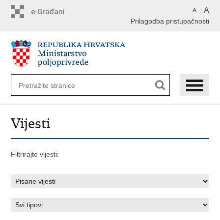
Preskoči
A
A
na
Prilagodba pristupačnosti
glavni
sadržaj
Vijesti
Filtrirajte vijesti: