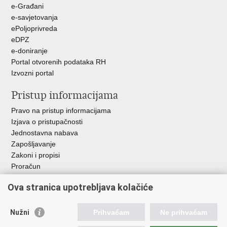
e-Građani
e-savjetovanja
ePoljoprivreda
eDPZ
e-doniranje
Portal otvorenih podataka RH
Izvozni portal
Pristup informacijama
Pravo na pristup informacijama
Izjava o pristupačnosti
Jednostavna nabava
Zapošljavanje
Zakoni i propisi
Proračun
Javni natječaji za zakup poljoprivrednog zemljišta u vlasništvu
Ova stranica upotrebljava kolačiće
RH
Važne poveznice
Nužni
Prihvaćam
Ne prihvaćam
Vlada RH