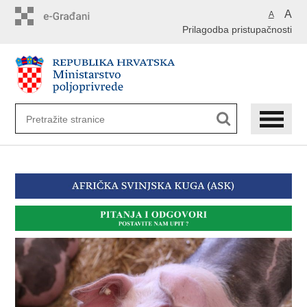
Preskoči
A
A
na
Prilagodba pristupačnosti
glavni
sadržaj