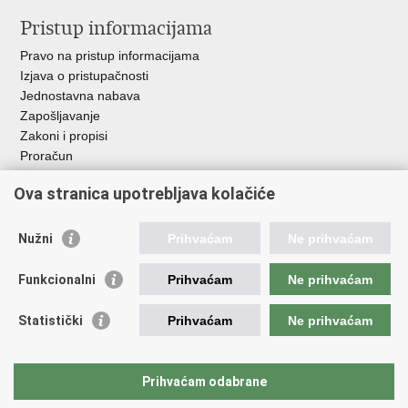
Pristup informacijama
Pravo na pristup informacijama
Izjava o pristupačnosti
Jednostavna nabava
Zapošljavanje
Zakoni i propisi
Proračun
Javni natječaji za zakup poljoprivrednog zemljišta u vlasništvu
Ova stranica upotrebljava kolačiće
RH
Važne poveznice
Nužni
Prihvaćam
Ne prihvaćam
Vlada RH
Funkcionalni
Prihvaćam
Ne prihvaćam
Hrvatska agencija za poljoprivredu i hranu
Agencija za plaćanja u poljoprivredi, ribarstvu i ruralnom
Statistički
Prihvaćam
Ne prihvaćam
razvoju
Državna ergela Đakovo i Lipik
Hrvatske šume
Prihvaćam odabrane
Pučka pravobraniteljica