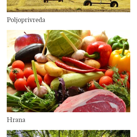
Poljoprivreda
Hrana